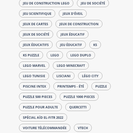
JEU DE CONSTRUCTION LEGO
JEU DE SOCIÉTÉ
JEU SCIENTIFIQUE
JEUX D'ÉVEIL
JEUX DE CARTES
JEUX DE CONSTRUCTION
JEUX DE SOCIÉTÉ
JEUX ÉDUCATIF
JEUX ÉDUCATIFS
JEU ÉDUCATIF
KS
KS PUZZLE
LEGO
LEGO DUPLO
LEGO MARVEL
LEGO MINECRAFT
LEGO TUNISIE
LISCIANI
LÉGO CITY
PISCINE INTEX
PRINTEMPS - ÉTÉ
PUZZLE
PUZZLE 500 PIECES
PUZZLE 1000 PIECES
PUZZLE POUR ADULTE
QUERCETTI
SPÉCIAL AÏD EL-FITR 2022
VOITURE TÉLÉCOMMANDÉE
VTECH