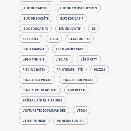
JEUX DE CARTES
JEUX DE CONSTRUCTION
JEUX DE SOCIÉTÉ
JEUX ÉDUCATIF
JEUX ÉDUCATIFS
JEU ÉDUCATIF
KS
KS PUZZLE
LEGO
LEGO DUPLO
LEGO MARVEL
LEGO MINECRAFT
LEGO TUNISIE
LISCIANI
LÉGO CITY
PISCINE INTEX
PRINTEMPS - ÉTÉ
PUZZLE
PUZZLE 500 PIECES
PUZZLE 1000 PIECES
PUZZLE POUR ADULTE
QUERCETTI
SPÉCIAL AÏD EL-FITR 2022
VOITURE TÉLÉCOMMANDÉE
VTECH
VTECH TUNISIE
WINFUN TUNISIE