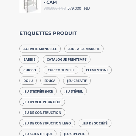
- CAM
700,000
TND
579,000
TND
ÉTIQUETTES PRODUIT
ACTIVITÉ MANUELLE
AIDE A LA MARCHE
BARBIE
CATALOGUE PRINTEMPS
CHICCO
CHICCO TUNISIE
CLEMENTONI
DOLU
EDUCA
JEU CRÉATIF
JEU D'EXPÉRIENCE
JEU D'ÉVEIL
JEU D'ÉVEIL POUR BÉBÉ
JEU DE CONSTRUCTION
JEU DE CONSTRUCTION LEGO
JEU DE SOCIÉTÉ
JEU SCIENTIFIQUE
JEUX D'ÉVEIL