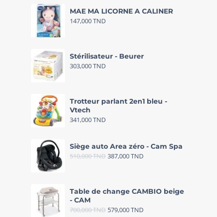
MAE MA LICORNE A CALINER
147,000
TND
Stérilisateur - Beurer
303,000
TND
Trotteur parlant 2en1 bleu -
Vtech
341,000
TND
Siège auto Area zéro - Cam Spa
510,000
TND
387,000
TND
Table de change CAMBIO beige
- CAM
700,000
TND
579,000
TND