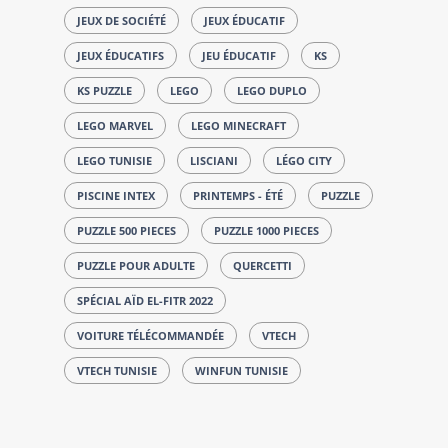
JEUX DE SOCIÉTÉ
JEUX ÉDUCATIF
JEUX ÉDUCATIFS
JEU ÉDUCATIF
KS
KS PUZZLE
LEGO
LEGO DUPLO
LEGO MARVEL
LEGO MINECRAFT
LEGO TUNISIE
LISCIANI
LÉGO CITY
PISCINE INTEX
PRINTEMPS - ÉTÉ
PUZZLE
PUZZLE 500 PIECES
PUZZLE 1000 PIECES
PUZZLE POUR ADULTE
QUERCETTI
SPÉCIAL AÏD EL-FITR 2022
VOITURE TÉLÉCOMMANDÉE
VTECH
VTECH TUNISIE
WINFUN TUNISIE