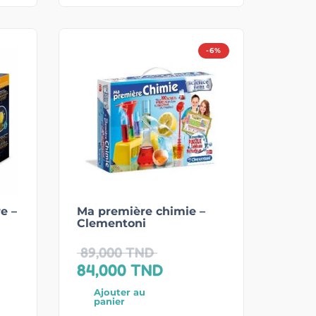
-6%
e –
Ma première chimie –
Clementoni
89,000
TND
84,000
TND
Ajouter au
panier