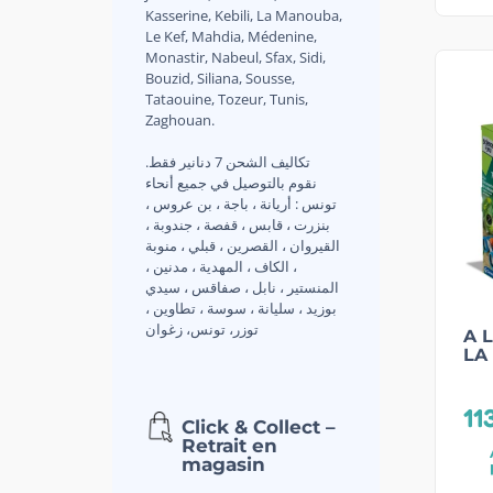
Kasserine, Kebili, La Manouba,
Le Kef, Mahdia, Médenine,
Monastir, Nabeul, Sfax, Sidi,
Bouzid, Siliana, Sousse,
Tataouine, Tozeur, Tunis,
Zaghouan.
.تكاليف الشحن 7 دنانير فقط
نقوم بالتوصيل في جميع أنحاء
تونس : أريانة ، باجة ، بن عروس ،
بنزرت ، قابس ، قفصة ، جندوبة ،
القيروان ، القصرين ، قبلي ، منوبة
، الكاف ، المهدية ، مدنين ،
المنستير ، نابل ، صفاقس ، سيدي
بوزيد ، سليانة ، سوسة ، تطاوين ،
توزر، تونس، زغوان
A 
LA
11
Click & Collect –
Retrait en
magasin