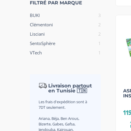
FILTRÉ PAR MARQUE
BUKI
3
Clémentoni
2
Lisciani
2
SentoSphère
1
VTech
1
Livraison partout
en Tunisie 🇹🇳
AS
IN
Les frais d'expédition sont à
7DT seulement.
11
Ariana, Béja, Ben Arous,
Bizerte, Gabes, Gafsa,
Jendouba, Kairouan,