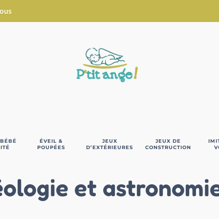
Nous
 BÉBÉ
ÉVEIL &
JEUX
JEUX DE
IMI
ITÉ
POUPÉES
D’EXTÉRIEURES
CONSTRUCTION
V
ologie et astronomi