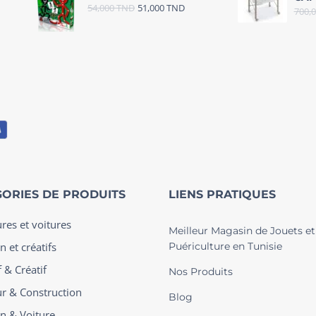
54,000
TND
51,000
TND
700,
ORIES DE PRODUITS
LIENS PRATIQUES
ures et voitures
Meilleur Magasin de Jouets et
n et créatifs
Puériculture en Tunisie
 & Créatif
Nos Produits
ur & Construction
Blog
on & Voiture