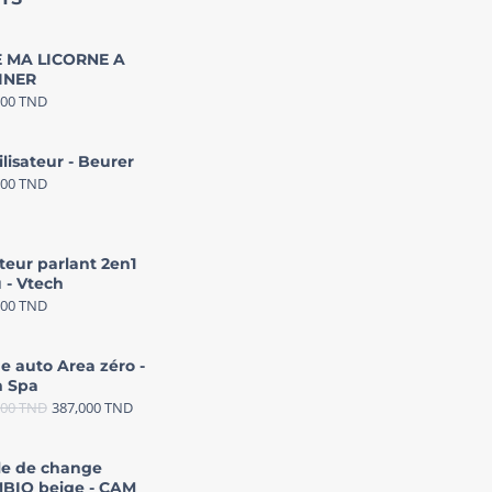
 MA LICORNE A
INER
000
TND
ilisateur - Beurer
000
TND
teur parlant 2en1
 - Vtech
000
TND
e auto Area zéro -
 Spa
000
TND
387,000
TND
le de change
BIO beige - CAM