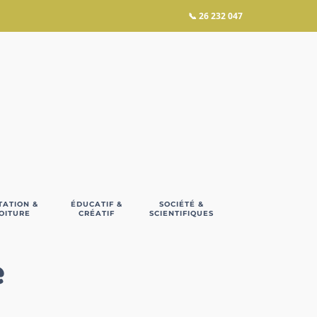
📞
26 232 047
TATION &
ÉDUCATIF &
SOCIÉTÉ &
OITURE
CRÉATIF
SCIENTIFIQUES
e