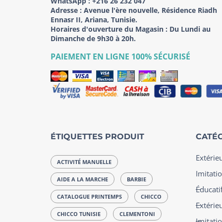
WhatsApp :
+216 26 232 047
Adresse :
Avenue l'ère nouvelle, Résidence Riadh
Ennasr II, Ariana, Tunisie.
Horaires d'ouverture du Magasin : Du Lundi au
Dimanche de 9h30 à 20h.
PAIEMENT EN LIGNE 100% SÉCURISÉ
ÉTIQUETTES PRODUIT
CATÉG
Extérie
ACTIVITÉ MANUELLE
Imitatio
AIDE A LA MARCHE
BARBIE
Éducatif
CATALOGUE PRINTEMPS
CHICCO
Extérie
CHICCO TUNISIE
CLEMENTONI
Imitati