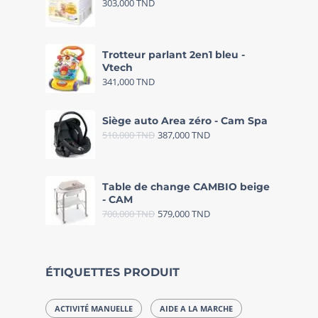
303,000
TND
Trotteur parlant 2en1 bleu -
Vtech
341,000
TND
Siège auto Area zéro - Cam Spa
510,000
TND
387,000
TND
Table de change CAMBIO beige
- CAM
700,000
TND
579,000
TND
ÉTIQUETTES PRODUIT
ACTIVITÉ MANUELLE
AIDE A LA MARCHE