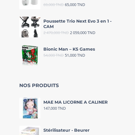
69,000
TND
65,000
TND
Poussette Trio Next Evo 3 en 1 -
CAM
2 470,000
TND
2 059,000
TND
Bionic Man – KS Games
54,000
TND
51,000
TND
NOS PRODUITS
MAE MA LICORNE A CALINER
147,000
TND
Stérilisateur - Beurer