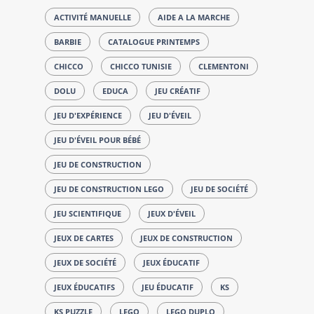
ACTIVITÉ MANUELLE
AIDE A LA MARCHE
BARBIE
CATALOGUE PRINTEMPS
CHICCO
CHICCO TUNISIE
CLEMENTONI
DOLU
EDUCA
JEU CRÉATIF
JEU D'EXPÉRIENCE
JEU D'ÉVEIL
JEU D'ÉVEIL POUR BÉBÉ
JEU DE CONSTRUCTION
JEU DE CONSTRUCTION LEGO
JEU DE SOCIÉTÉ
JEU SCIENTIFIQUE
JEUX D'ÉVEIL
JEUX DE CARTES
JEUX DE CONSTRUCTION
JEUX DE SOCIÉTÉ
JEUX ÉDUCATIF
JEUX ÉDUCATIFS
JEU ÉDUCATIF
KS
KS PUZZLE
LEGO
LEGO DUPLO