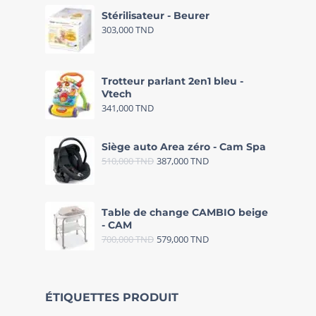
Stérilisateur - Beurer
303,000
TND
Trotteur parlant 2en1 bleu -
Vtech
341,000
TND
Siège auto Area zéro - Cam Spa
510,000
TND
387,000
TND
Table de change CAMBIO beige
- CAM
700,000
TND
579,000
TND
ÉTIQUETTES PRODUIT