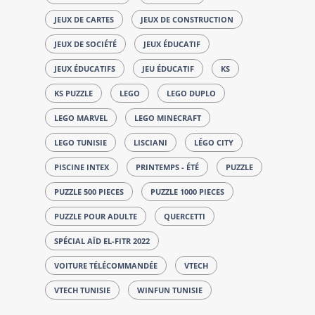
JEUX DE CARTES
JEUX DE CONSTRUCTION
JEUX DE SOCIÉTÉ
JEUX ÉDUCATIF
JEUX ÉDUCATIFS
JEU ÉDUCATIF
KS
KS PUZZLE
LEGO
LEGO DUPLO
LEGO MARVEL
LEGO MINECRAFT
LEGO TUNISIE
LISCIANI
LÉGO CITY
PISCINE INTEX
PRINTEMPS - ÉTÉ
PUZZLE
PUZZLE 500 PIECES
PUZZLE 1000 PIECES
PUZZLE POUR ADULTE
QUERCETTI
SPÉCIAL AÏD EL-FITR 2022
VOITURE TÉLÉCOMMANDÉE
VTECH
VTECH TUNISIE
WINFUN TUNISIE