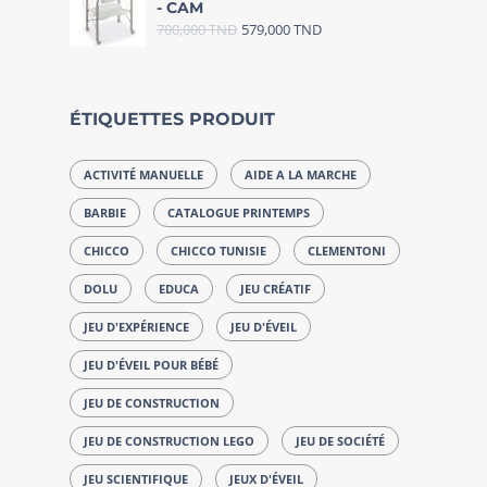
- CAM
700,000
TND
579,000
TND
ÉTIQUETTES PRODUIT
ACTIVITÉ MANUELLE
AIDE A LA MARCHE
BARBIE
CATALOGUE PRINTEMPS
CHICCO
CHICCO TUNISIE
CLEMENTONI
DOLU
EDUCA
JEU CRÉATIF
JEU D'EXPÉRIENCE
JEU D'ÉVEIL
JEU D'ÉVEIL POUR BÉBÉ
JEU DE CONSTRUCTION
JEU DE CONSTRUCTION LEGO
JEU DE SOCIÉTÉ
JEU SCIENTIFIQUE
JEUX D'ÉVEIL