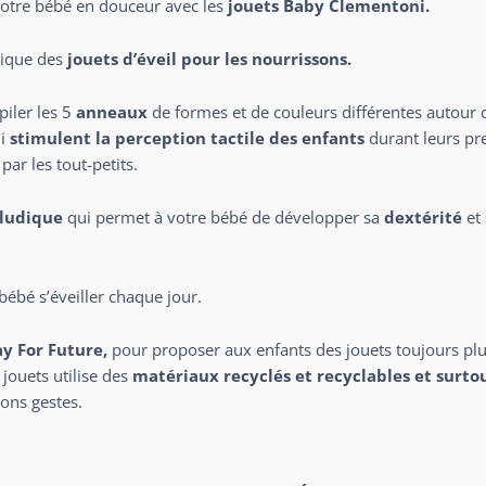
otre bébé en douceur avec les
jouets Baby Clementoni.
sique des
jouets d’éveil pour les nourrissons.
piler les 5
anneaux
de formes et de couleurs différentes autour 
ui
stimulent la perception tactile des enfants
durant leurs pr
ar les tout-petits.
 ludique
qui permet à votre bébé de développer sa
dextérité
et
bébé s’éveiller chaque jour.
ay For Future,
pour proposer aux enfants des jouets toujours pl
jouets utilise des
matériaux recyclés et recyclables et surto
bons gestes.