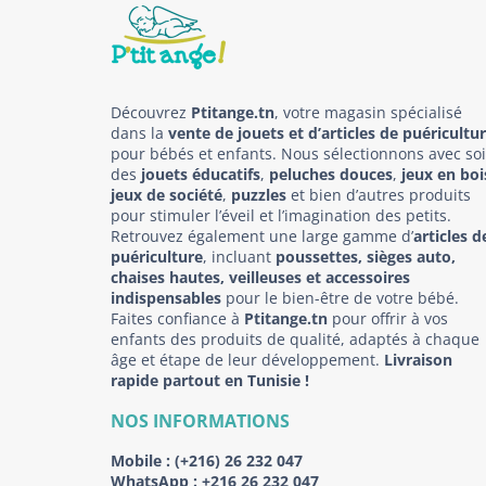
Découvrez
Ptitange.tn
, votre magasin spécialisé
dans la
vente de jouets et d’articles de puéricultu
pour bébés et enfants. Nous sélectionnons avec so
des
jouets éducatifs
,
peluches douces
,
jeux en boi
jeux de société
,
puzzles
et bien d’autres produits
pour stimuler l’éveil et l’imagination des petits.
Retrouvez également une large gamme d’
articles d
puériculture
, incluant
poussettes, sièges auto,
chaises hautes, veilleuses et accessoires
indispensables
pour le bien-être de votre bébé.
Faites confiance à
Ptitange.tn
pour offrir à vos
enfants des produits de qualité, adaptés à chaque
âge et étape de leur développement.
Livraison
rapide partout en Tunisie !
NOS INFORMATIONS
Mobile :
(+216) 26 232 047
WhatsApp :
+216 26 232 047