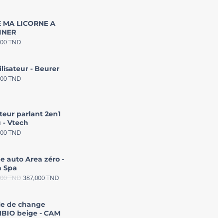
 MA LICORNE A
INER
000
TND
ilisateur - Beurer
000
TND
teur parlant 2en1
 - Vtech
000
TND
e auto Area zéro -
 Spa
000
TND
387,000
TND
le de change
BIO beige - CAM