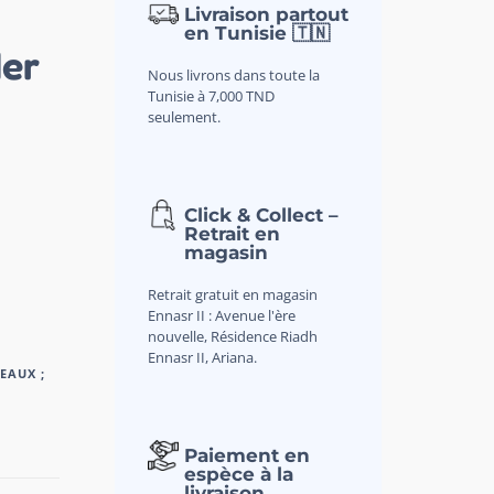
Livraison partout
en Tunisie 🇹🇳
1er
Nous livrons dans toute la
Tunisie à 7,000 TND
seulement.
Click & Collect –
Retrait en
magasin
Retrait gratuit en magasin
Ennasr II : Avenue l'ère
nouvelle, Résidence Riadh
Ennasr II, Ariana.
EAUX ;
Paiement en
espèce à la
livraison