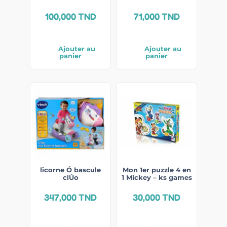
100,000
TND
71,000
TND
Ajouter au
Ajouter au
panier
panier
licorne Ó bascule
Mon 1er puzzle 4 en
clÚo
1 Mickey – ks games
347,000
TND
30,000
TND