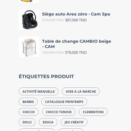
Siège auto Area zéro - Cam Spa
510,000
TND
387,000
TND
Table de change CAMBIO beige
- CAM
700,000
TND
579,000
TND
ÉTIQUETTES PRODUIT
ACTIVITÉ MANUELLE
AIDE A LA MARCHE
BARBIE
CATALOGUE PRINTEMPS
CHICCO
CHICCO TUNISIE
CLEMENTONI
DOLU
EDUCA
JEU CRÉATIF