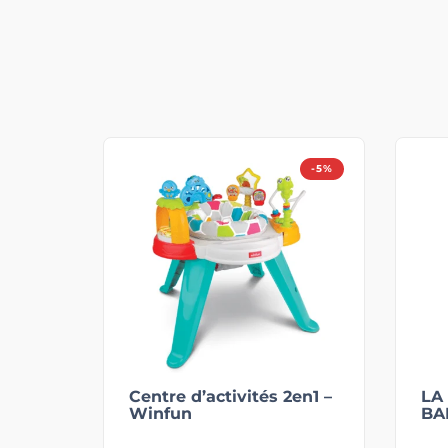
-5%
Centre d’activités 2en1 –
LA
Winfun
BA