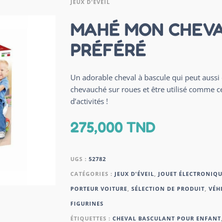
JEUX D'ÉVEIL
MAHÉ MON CHEV
PRÉFÉRÉ
Un adorable cheval à bascule qui peut aussi 
chevauché sur roues et être utilisé comme c
d’activités !
275,000
TND
UGS :
52782
CATÉGORIES :
JEUX D'ÉVEIL
,
JOUET ÉLECTRONIQU
PORTEUR VOITURE
,
SÉLECTION DE PRODUIT
,
VÉH
FIGURINES
ÉTIQUETTES :
CHEVAL BASCULANT POUR ENFANT