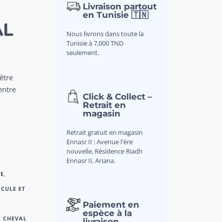
Livraison partout
en Tunisie 🇹🇳
AL
Nous livrons dans toute la
Tunisie à 7,000 TND
seulement.
être
entre
Click & Collect –
Retrait en
magasin
Retrait gratuit en magasin
Ennasr II : Avenue l'ère
nouvelle, Résidence Riadh
Ennasr II, Ariana.
E
,
ICULE ET
Paiement en
espèce à la
,
CHEVAL
livraison