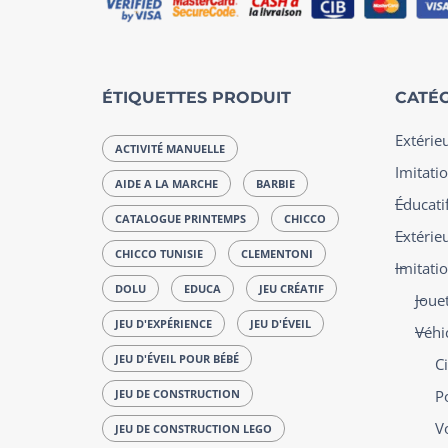
ÉTIQUETTES PRODUIT
CATÉG
Extérie
ACTIVITÉ MANUELLE
Imitatio
AIDE A LA MARCHE
BARBIE
Éducatif
CATALOGUE PRINTEMPS
CHICCO
Extérie
CHICCO TUNISIE
CLEMENTONI
Imitati
DOLU
EDUCA
JEU CRÉATIF
Jouet
JEU D'EXPÉRIENCE
JEU D'ÉVEIL
Véhic
JEU D'ÉVEIL POUR BÉBÉ
Ci
JEU DE CONSTRUCTION
P
V
JEU DE CONSTRUCTION LEGO