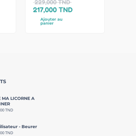
229,000
TND
217,000
TND
Ajouter au
panier
TS
 MA LICORNE A
INER
000
TND
ilisateur - Beurer
000
TND