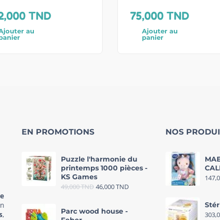
2,000
TND
75,000
TND
Ajouter au
Ajouter au
panier
panier
EN PROMOTIONS
NOS PRODUI
Puzzle l'harmonie du
MAE
printemps 1000 pièces -
CAL
KS Games
147,
49,000
TND
46,000
TND
re
in
Stér
Parc wood house -
s
,
303,