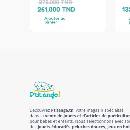
275,000
TND
261,000
TND
13
Ajouter au
panier
Découvrez
Ptitange.tn
, votre magasin spécialisé
dans la
vente de jouets et d’articles de puéricultu
pour bébés et enfants. Nous sélectionnons avec so
des
jouets éducatifs
,
peluches douces
,
jeux en boi