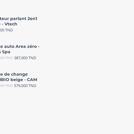
teur parlant 2en1
 - Vtech
000
TND
e auto Area zéro -
 Spa
000
TND
387,000
TND
le de change
BIO beige - CAM
000
TND
579,000
TND