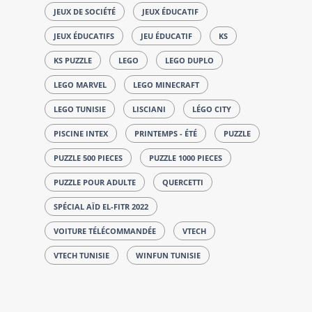
JEUX DE SOCIÉTÉ
JEUX ÉDUCATIF
JEUX ÉDUCATIFS
JEU ÉDUCATIF
KS
KS PUZZLE
LEGO
LEGO DUPLO
LEGO MARVEL
LEGO MINECRAFT
LEGO TUNISIE
LISCIANI
LÉGO CITY
PISCINE INTEX
PRINTEMPS - ÉTÉ
PUZZLE
PUZZLE 500 PIECES
PUZZLE 1000 PIECES
PUZZLE POUR ADULTE
QUERCETTI
SPÉCIAL AÏD EL-FITR 2022
VOITURE TÉLÉCOMMANDÉE
VTECH
VTECH TUNISIE
WINFUN TUNISIE