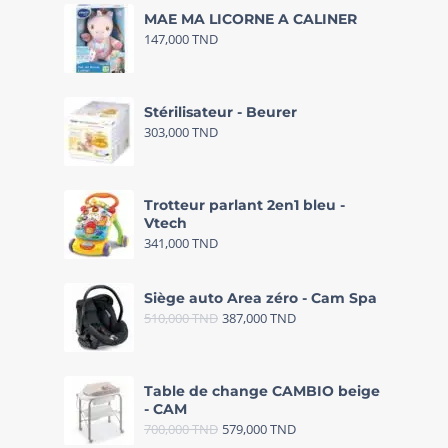
MAE MA LICORNE A CALINER
147,000
TND
Stérilisateur - Beurer
303,000
TND
Trotteur parlant 2en1 bleu -
Vtech
341,000
TND
Siège auto Area zéro - Cam Spa
510,000
TND
387,000
TND
Table de change CAMBIO beige
- CAM
700,000
TND
579,000
TND