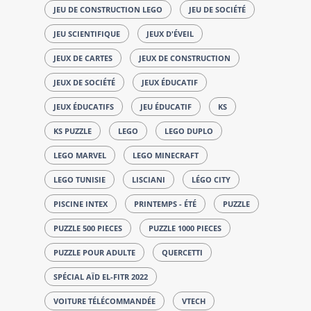
JEU DE CONSTRUCTION LEGO
JEU DE SOCIÉTÉ
JEU SCIENTIFIQUE
JEUX D'ÉVEIL
JEUX DE CARTES
JEUX DE CONSTRUCTION
JEUX DE SOCIÉTÉ
JEUX ÉDUCATIF
JEUX ÉDUCATIFS
JEU ÉDUCATIF
KS
KS PUZZLE
LEGO
LEGO DUPLO
LEGO MARVEL
LEGO MINECRAFT
LEGO TUNISIE
LISCIANI
LÉGO CITY
PISCINE INTEX
PRINTEMPS - ÉTÉ
PUZZLE
PUZZLE 500 PIECES
PUZZLE 1000 PIECES
PUZZLE POUR ADULTE
QUERCETTI
SPÉCIAL AÏD EL-FITR 2022
VOITURE TÉLÉCOMMANDÉE
VTECH