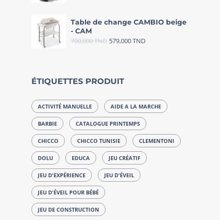
Table de change CAMBIO beige
- CAM
700,000
TND
579,000
TND
ÉTIQUETTES PRODUIT
ACTIVITÉ MANUELLE
AIDE A LA MARCHE
BARBIE
CATALOGUE PRINTEMPS
CHICCO
CHICCO TUNISIE
CLEMENTONI
DOLU
EDUCA
JEU CRÉATIF
JEU D'EXPÉRIENCE
JEU D'ÉVEIL
JEU D'ÉVEIL POUR BÉBÉ
JEU DE CONSTRUCTION