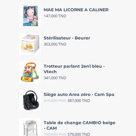
MAE MA LICORNE A CALINER
147,000
TND
Stérilisateur - Beurer
303,000
TND
Trotteur parlant 2en1 bleu -
Vtech
341,000
TND
Siège auto Area zéro - Cam Spa
510,000
TND
387,000
TND
Table de change CAMBIO beige
- CAM
700,000
TND
579,000
TND