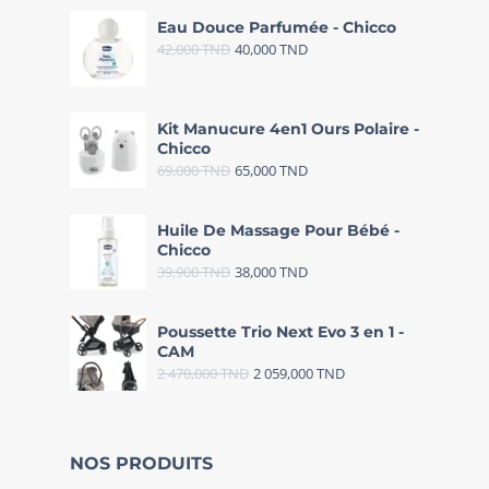
Eau Douce Parfumée - Chicco
42,000
TND
40,000
TND
Kit Manucure 4en1 Ours Polaire -
Chicco
69,000
TND
65,000
TND
Huile De Massage Pour Bébé -
Chicco
39,900
TND
38,000
TND
Poussette Trio Next Evo 3 en 1 -
CAM
2 470,000
TND
2 059,000
TND
NOS PRODUITS