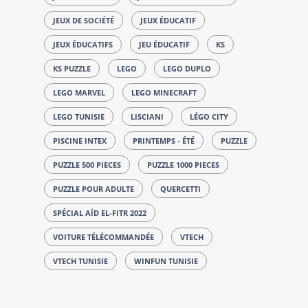
JEUX DE SOCIÉTÉ
JEUX ÉDUCATIF
JEUX ÉDUCATIFS
JEU ÉDUCATIF
KS
KS PUZZLE
LEGO
LEGO DUPLO
LEGO MARVEL
LEGO MINECRAFT
LEGO TUNISIE
LISCIANI
LÉGO CITY
PISCINE INTEX
PRINTEMPS - ÉTÉ
PUZZLE
PUZZLE 500 PIECES
PUZZLE 1000 PIECES
PUZZLE POUR ADULTE
QUERCETTI
SPÉCIAL AÏD EL-FITR 2022
VOITURE TÉLÉCOMMANDÉE
VTECH
VTECH TUNISIE
WINFUN TUNISIE