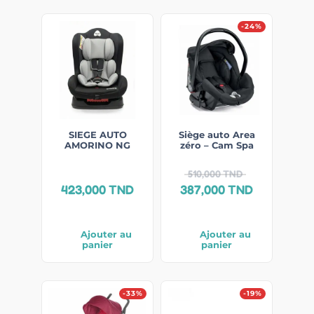
-24%
SIEGE AUTO
Siège auto Area
AMORINO NG
zéro – Cam Spa
510,000
TND
423,000
TND
387,000
TND
Ajouter au
Ajouter au
panier
panier
-33%
-19%