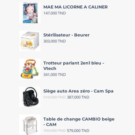
MAE MA LICORNE A CALINER
147,000
TND
Stérilisateur - Beurer
303,000
TND
Trotteur parlant 2en1 bleu -
Vtech
341,000
TND
Siège auto Area zéro - Cam Spa
510,000
TND
387,000
TND
Table de change CAMBIO beige
- CAM
700,000
TND
579,000
TND