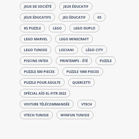
JEUX DE SOCIÉTÉ
JEUX ÉDUCATIF
JEUX ÉDUCATIFS
JEU ÉDUCATIF
KS
KS PUZZLE
LEGO
LEGO DUPLO
LEGO MARVEL
LEGO MINECRAFT
LEGO TUNISIE
LISCIANI
LÉGO CITY
PISCINE INTEX
PRINTEMPS - ÉTÉ
PUZZLE
PUZZLE 500 PIECES
PUZZLE 1000 PIECES
PUZZLE POUR ADULTE
QUERCETTI
SPÉCIAL AÏD EL-FITR 2022
VOITURE TÉLÉCOMMANDÉE
VTECH
VTECH TUNISIE
WINFUN TUNISIE