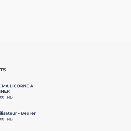
TS
 MA LICORNE A
INER
000
TND
ilisateur - Beurer
000
TND