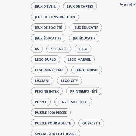
Société
JEUX D'ÉVEIL
JEUX DE CARTES
JEUX DE CONSTRUCTION
JEUX DE SOCIÉTÉ
JEUX ÉDUCATIF
JEUX ÉDUCATIFS
JEU ÉDUCATIF
KS
KS PUZZLE
LEGO
LEGO DUPLO
LEGO MARVEL
LEGO MINECRAFT
LEGO TUNISIE
LISCIANI
LÉGO CITY
PISCINE INTEX
PRINTEMPS - ÉTÉ
PUZZLE
PUZZLE 500 PIECES
PUZZLE 1000 PIECES
PUZZLE POUR ADULTE
QUERCETTI
SPÉCIAL AÏD EL-FITR 2022