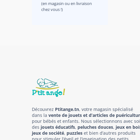
(en magasin ou en livraison
chez vous !)
Découvrez
Ptitange.tn
, votre magasin spécialisé
dans la
vente de jouets et d’articles de puéricultu
pour bébés et enfants. Nous sélectionnons avec so
des
jouets éducatifs
,
peluches douces
,
jeux en boi
jeux de société
,
puzzles
et bien d’autres produits
pour stimuler l’éveil et l’imagination des petits.