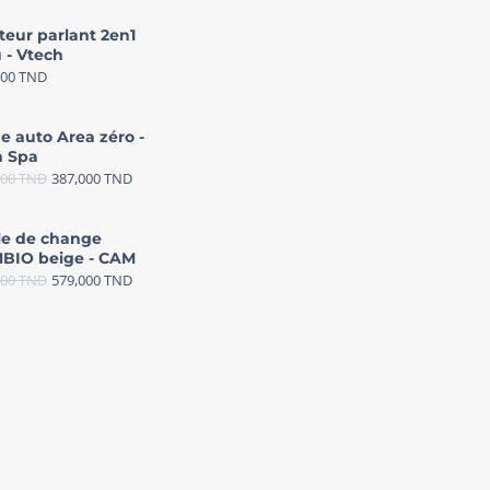
teur parlant 2en1
 - Vtech
000
TND
e auto Area zéro -
 Spa
000
TND
387,000
TND
le de change
BIO beige - CAM
000
TND
579,000
TND