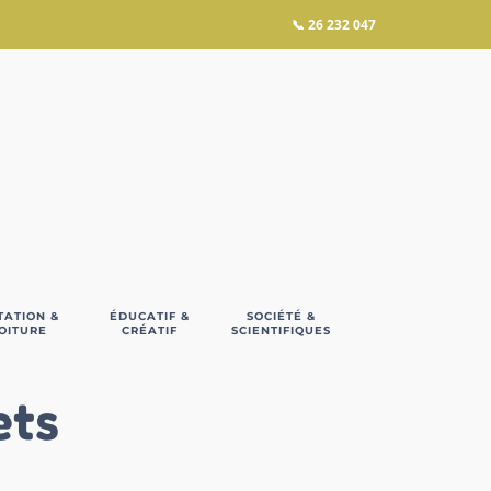
📞
26 232 047
TATION &
ÉDUCATIF &
SOCIÉTÉ &
OITURE
CRÉATIF
SCIENTIFIQUES
ets