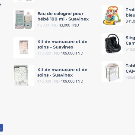
e
Trot
Eau de cologne pour
bleu
bébé 100 ml - Suavinex
341,
45,000
TND
43,000
TND
Sièg
Kit de manucure et de
Cam
soins – Suavinex
510,
115,000
TND
109,000
TND
Tab
Kit de manucure et de
CAM
soins - Suavinex
700,
115,000
TND
109,000
TND