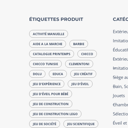
ÉTIQUETTES PRODUIT
CATÉG
Extérie
ACTIVITÉ MANUELLE
Imitatio
AIDE A LA MARCHE
BARBIE
Éducatif
CATALOGUE PRINTEMPS
CHICCO
Extérie
CHICCO TUNISIE
CLEMENTONI
Imitati
DOLU
EDUCA
JEU CRÉATIF
Siège a
JEU D'EXPÉRIENCE
JEU D'ÉVEIL
Bain, S
JEU D'ÉVEIL POUR BÉBÉ
Jouets
JEU DE CONSTRUCTION
Chambre
Sélecti
JEU DE CONSTRUCTION LEGO
Éveil e
JEU DE SOCIÉTÉ
JEU SCIENTIFIQUE