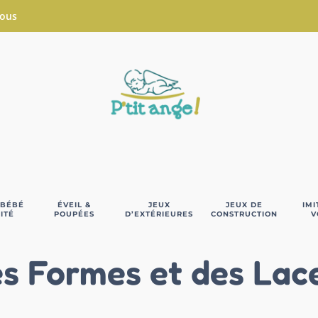
Nous
 BÉBÉ
ÉVEIL &
JEUX
JEUX DE
IMI
ITÉ
POUPÉES
D’EXTÉRIEURES
CONSTRUCTION
V
s Formes et des Lac