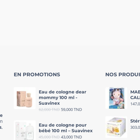
EN PROMOTIONS
NOS PRODUI
Eau de cologne dear
MAE
mommy 100 ml -
CAL
Suavinex
147,
62,000
TND
59,000
TND
re
in
Stér
Eau de cologne pour
s
,
303,
bébé 100 ml – Suavinex
45,000
TND
43,000
TND