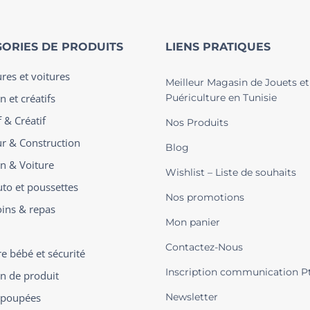
ORIES DE PRODUITS
LIENS PRATIQUES
ures et voitures
Meilleur Magasin de Jouets et
n et créatifs
Puériculture en Tunisie
 & Créatif
Nos Produits
ur & Construction
Blog
on & Voiture
Wishlist – Liste de souhaits
uto et poussettes
Nos promotions
oins & repas
Mon panier
Contactez-Nous
 bébé et sécurité
Inscription communication P
on de produit
t poupées
Newsletter