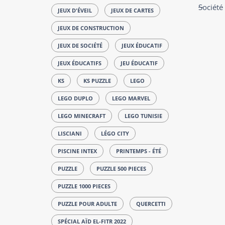
Société
JEUX D'ÉVEIL
JEUX DE CARTES
JEUX DE CONSTRUCTION
JEUX DE SOCIÉTÉ
JEUX ÉDUCATIF
JEUX ÉDUCATIFS
JEU ÉDUCATIF
KS
KS PUZZLE
LEGO
LEGO DUPLO
LEGO MARVEL
LEGO MINECRAFT
LEGO TUNISIE
LISCIANI
LÉGO CITY
PISCINE INTEX
PRINTEMPS - ÉTÉ
PUZZLE
PUZZLE 500 PIECES
PUZZLE 1000 PIECES
PUZZLE POUR ADULTE
QUERCETTI
SPÉCIAL AÏD EL-FITR 2022