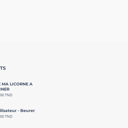
TS
 MA LICORNE A
INER
000
TND
ilisateur - Beurer
000
TND