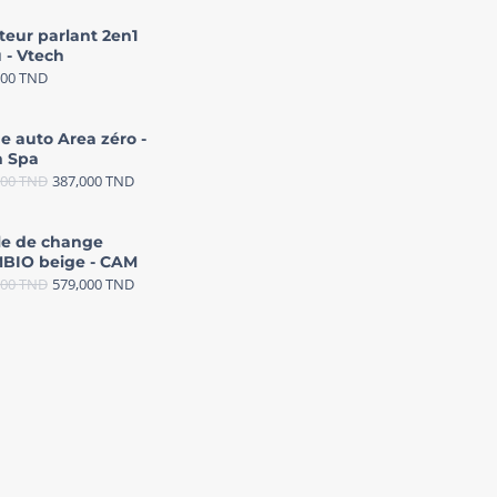
teur parlant 2en1
 - Vtech
000
TND
e auto Area zéro -
 Spa
000
TND
387,000
TND
le de change
BIO beige - CAM
000
TND
579,000
TND