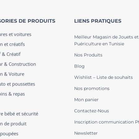
ORIES DE PRODUITS
LIENS PRATIQUES
ures et voitures
Meilleur Magasin de Jouets et
n et créatifs
Puériculture en Tunisie
 & Créatif
Nos Produits
ur & Construction
Blog
on & Voiture
Wishlist – Liste de souhaits
uto et poussettes
Nos promotions
oins & repas
Mon panier
Contactez-Nous
 bébé et sécurité
Inscription communication P
on de produit
t poupées
Newsletter