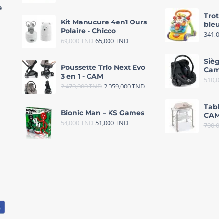
e
Trot
Kit Manucure 4en1 Ours
bleu
Polaire - Chicco
341,
69,000
TND
65,000
TND
Sièg
Poussette Trio Next Evo
Cam
3 en 1 - CAM
510,
2 470,000
TND
2 059,000
TND
Tab
Bionic Man – KS Games
CAM
54,000
TND
51,000
TND
700,