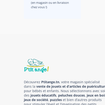
(en magasin ou en livraison
chez vous !)
Découvrez
Ptitange.tn
, votre magasin spécialisé
dans la
vente de jouets et d’articles de puéricultu
pour bébés et enfants. Nous sélectionnons avec so
des
jouets éducatifs
,
peluches douces
,
jeux en boi
jeux de société
,
puzzles
et bien d’autres produits
pour stimuler l’éveil et l’imagination des petits.