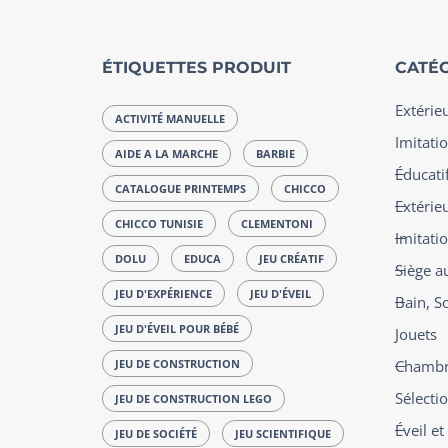
ÉTIQUETTES PRODUIT
CATÉG
Extérie
ACTIVITÉ MANUELLE
Imitatio
AIDE A LA MARCHE
BARBIE
Éducatif
CATALOGUE PRINTEMPS
CHICCO
Extérie
CHICCO TUNISIE
CLEMENTONI
Imitati
DOLU
EDUCA
JEU CRÉATIF
Siège a
JEU D'EXPÉRIENCE
JEU D'ÉVEIL
Bain, S
JEU D'ÉVEIL POUR BÉBÉ
Jouets
JEU DE CONSTRUCTION
Chambre
Sélecti
JEU DE CONSTRUCTION LEGO
Éveil e
JEU DE SOCIÉTÉ
JEU SCIENTIFIQUE