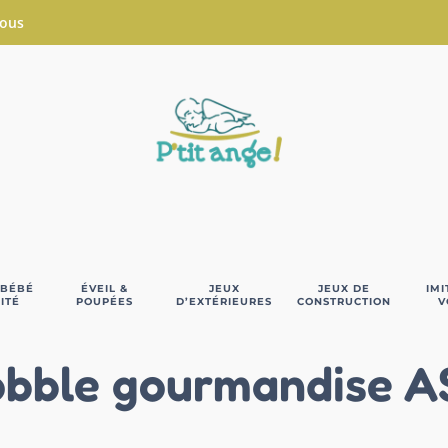
Nous
 BÉBÉ
ÉVEIL &
JEUX
JEUX DE
IMI
ITÉ
POUPÉES
D’EXTÉRIEURES
CONSTRUCTION
V
bble gourmandise 