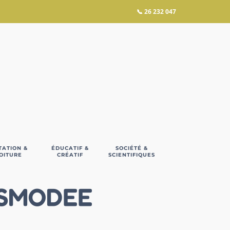
📞
26 232 047
TATION &
ÉDUCATIF &
SOCIÉTÉ &
OITURE
CRÉATIF
SCIENTIFIQUES
ASMODEE