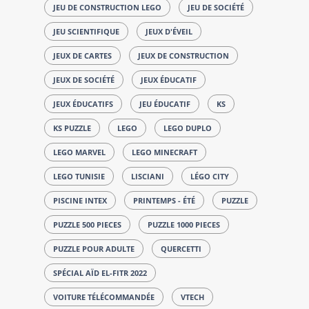
JEU DE CONSTRUCTION LEGO
JEU DE SOCIÉTÉ
JEU SCIENTIFIQUE
JEUX D'ÉVEIL
JEUX DE CARTES
JEUX DE CONSTRUCTION
JEUX DE SOCIÉTÉ
JEUX ÉDUCATIF
JEUX ÉDUCATIFS
JEU ÉDUCATIF
KS
KS PUZZLE
LEGO
LEGO DUPLO
LEGO MARVEL
LEGO MINECRAFT
LEGO TUNISIE
LISCIANI
LÉGO CITY
PISCINE INTEX
PRINTEMPS - ÉTÉ
PUZZLE
PUZZLE 500 PIECES
PUZZLE 1000 PIECES
PUZZLE POUR ADULTE
QUERCETTI
SPÉCIAL AÏD EL-FITR 2022
VOITURE TÉLÉCOMMANDÉE
VTECH