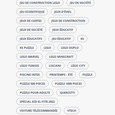
JEU DE CONSTRUCTION LEGO
JEU DE SOCIÉTÉ
JEU SCIENTIFIQUE
JEUX D'ÉVEIL
JEUX DE CARTES
JEUX DE CONSTRUCTION
JEUX DE SOCIÉTÉ
JEUX ÉDUCATIF
JEUX ÉDUCATIFS
JEU ÉDUCATIF
KS
KS PUZZLE
LEGO
LEGO DUPLO
LEGO MARVEL
LEGO MINECRAFT
LEGO TUNISIE
LISCIANI
LÉGO CITY
PISCINE INTEX
PRINTEMPS - ÉTÉ
PUZZLE
PUZZLE 500 PIECES
PUZZLE 1000 PIECES
PUZZLE POUR ADULTE
QUERCETTI
SPÉCIAL AÏD EL-FITR 2022
VOITURE TÉLÉCOMMANDÉE
VTECH