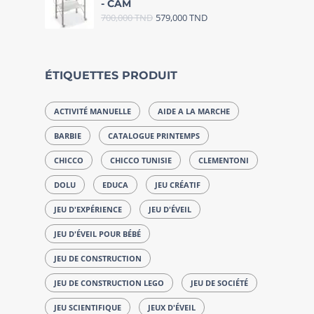
- CAM
700,000
TND
579,000
TND
ÉTIQUETTES PRODUIT
ACTIVITÉ MANUELLE
AIDE A LA MARCHE
BARBIE
CATALOGUE PRINTEMPS
CHICCO
CHICCO TUNISIE
CLEMENTONI
DOLU
EDUCA
JEU CRÉATIF
JEU D'EXPÉRIENCE
JEU D'ÉVEIL
JEU D'ÉVEIL POUR BÉBÉ
JEU DE CONSTRUCTION
JEU DE CONSTRUCTION LEGO
JEU DE SOCIÉTÉ
JEU SCIENTIFIQUE
JEUX D'ÉVEIL