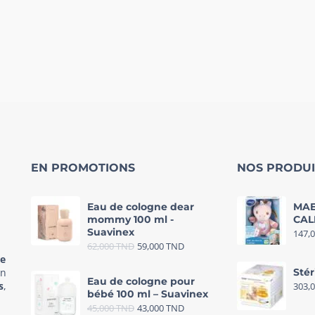
EN PROMOTIONS
NOS PRODUI
Eau de cologne dear
MAE
mommy 100 ml -
CAL
Suavinex
147,
62,000
TND
59,000
TND
re
in
Stér
Eau de cologne pour
s
,
303,
bébé 100 ml – Suavinex
45,000
TND
43,000
TND