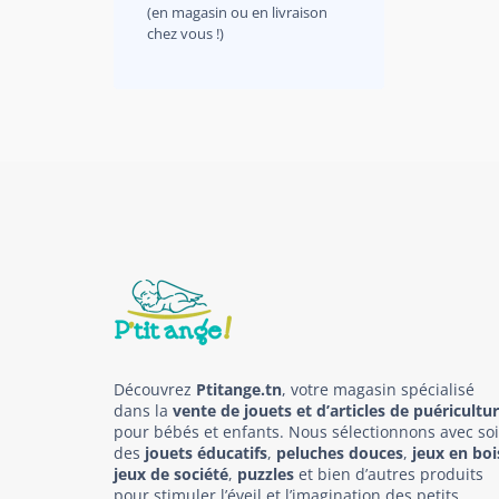
(en magasin ou en livraison
chez vous !)
Découvrez
Ptitange.tn
, votre magasin spécialisé
dans la
vente de jouets et d’articles de puéricultu
pour bébés et enfants. Nous sélectionnons avec so
des
jouets éducatifs
,
peluches douces
,
jeux en boi
jeux de société
,
puzzles
et bien d’autres produits
pour stimuler l’éveil et l’imagination des petits.