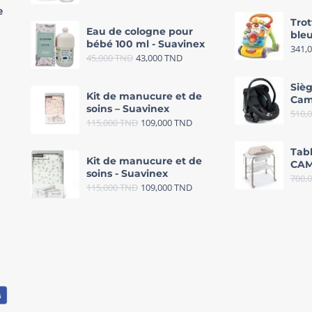
e
Trot
Eau de cologne pour
bleu
bébé 100 ml - Suavinex
341,
45,000
TND
43,000
TND
Sièg
Kit de manucure et de
Cam
soins – Suavinex
510,
115,000
TND
109,000
TND
Tab
Kit de manucure et de
CAM
soins - Suavinex
700,
115,000
TND
109,000
TND