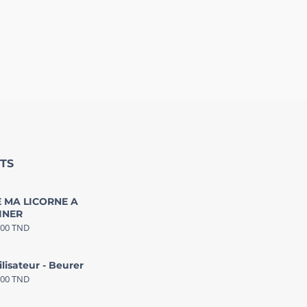
TS
 MA LICORNE A
INER
000
TND
ilisateur - Beurer
000
TND