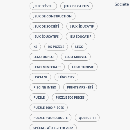
Société
JEUX D'ÉVEIL
JEUX DE CARTES
JEUX DE CONSTRUCTION
JEUX DE SOCIÉTÉ
JEUX ÉDUCATIF
JEUX ÉDUCATIFS
JEU ÉDUCATIF
KS
KS PUZZLE
LEGO
LEGO DUPLO
LEGO MARVEL
LEGO MINECRAFT
LEGO TUNISIE
LISCIANI
LÉGO CITY
PISCINE INTEX
PRINTEMPS - ÉTÉ
PUZZLE
PUZZLE 500 PIECES
PUZZLE 1000 PIECES
PUZZLE POUR ADULTE
QUERCETTI
SPÉCIAL AÏD EL-FITR 2022