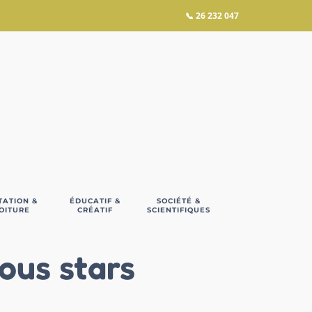
📞
26 232 047
TATION &
ÉDUCATIF &
SOCIÉTÉ &
OITURE
CRÉATIF
SCIENTIFIQUES
ous stars