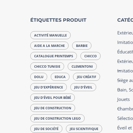
ÉTIQUETTES PRODUIT
CATÉG
Extérie
ACTIVITÉ MANUELLE
Imitatio
AIDE A LA MARCHE
BARBIE
Éducatif
CATALOGUE PRINTEMPS
CHICCO
Extérie
CHICCO TUNISIE
CLEMENTONI
Imitati
DOLU
EDUCA
JEU CRÉATIF
Siège a
JEU D'EXPÉRIENCE
JEU D'ÉVEIL
Bain, S
JEU D'ÉVEIL POUR BÉBÉ
Jouets
JEU DE CONSTRUCTION
Chambre
Sélecti
JEU DE CONSTRUCTION LEGO
Éveil e
JEU DE SOCIÉTÉ
JEU SCIENTIFIQUE