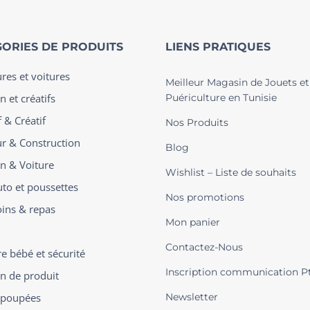
ORIES DE PRODUITS
LIENS PRATIQUES
ures et voitures
Meilleur Magasin de Jouets et
n et créatifs
Puériculture en Tunisie
 & Créatif
Nos Produits
ur & Construction
Blog
on & Voiture
Wishlist – Liste de souhaits
uto et poussettes
Nos promotions
oins & repas
Mon panier
Contactez-Nous
 bébé et sécurité
Inscription communication P
on de produit
t poupées
Newsletter