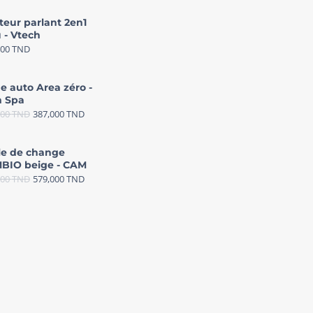
teur parlant 2en1
 - Vtech
000
TND
e auto Area zéro -
 Spa
000
TND
387,000
TND
le de change
BIO beige - CAM
000
TND
579,000
TND