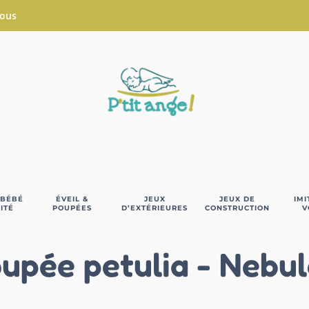
Nous
 BÉBÉ
ÉVEIL &
JEUX
JEUX DE
IMI
ITÉ
POUPÉES
D’EXTÉRIEURES
CONSTRUCTION
V
upée petulia - Nebul