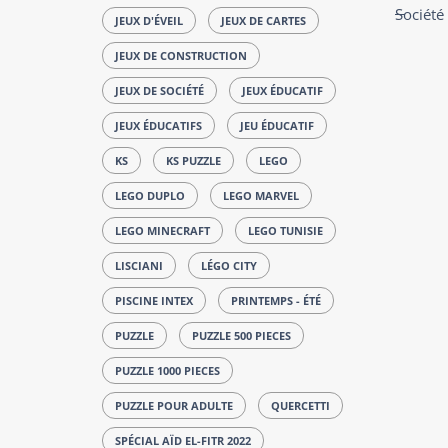
Société
JEUX D'ÉVEIL
JEUX DE CARTES
JEUX DE CONSTRUCTION
JEUX DE SOCIÉTÉ
JEUX ÉDUCATIF
JEUX ÉDUCATIFS
JEU ÉDUCATIF
KS
KS PUZZLE
LEGO
LEGO DUPLO
LEGO MARVEL
LEGO MINECRAFT
LEGO TUNISIE
LISCIANI
LÉGO CITY
PISCINE INTEX
PRINTEMPS - ÉTÉ
PUZZLE
PUZZLE 500 PIECES
PUZZLE 1000 PIECES
PUZZLE POUR ADULTE
QUERCETTI
SPÉCIAL AÏD EL-FITR 2022