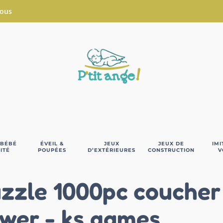
Nous
 BÉBÉ
ÉVEIL &
JEUX
JEUX DE
IMI
ITÉ
POUPÉES
D’EXTÉRIEURES
CONSTRUCTION
V
zzle 1000pc coucher
wer - ks games