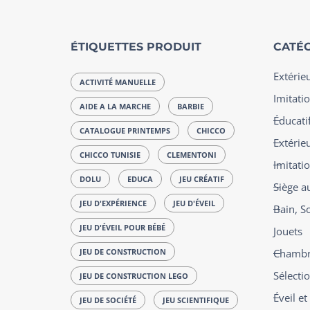
ÉTIQUETTES PRODUIT
CATÉG
Extérie
ACTIVITÉ MANUELLE
Imitatio
AIDE A LA MARCHE
BARBIE
Éducatif
CATALOGUE PRINTEMPS
CHICCO
Extérie
CHICCO TUNISIE
CLEMENTONI
Imitati
DOLU
EDUCA
JEU CRÉATIF
Siège a
JEU D'EXPÉRIENCE
JEU D'ÉVEIL
Bain, S
JEU D'ÉVEIL POUR BÉBÉ
Jouets
JEU DE CONSTRUCTION
Chambre
Sélecti
JEU DE CONSTRUCTION LEGO
Éveil e
JEU DE SOCIÉTÉ
JEU SCIENTIFIQUE