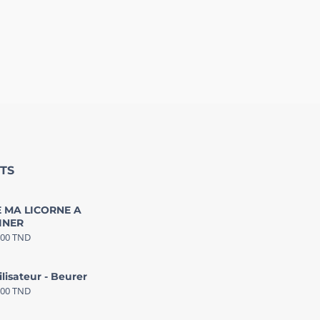
TS
 MA LICORNE A
INER
000
TND
ilisateur - Beurer
000
TND