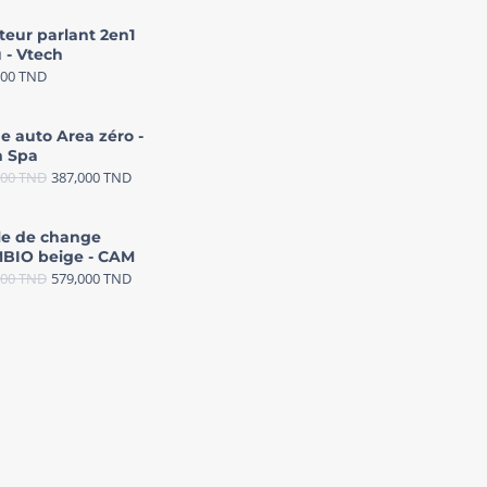
teur parlant 2en1
 - Vtech
000
TND
e auto Area zéro -
 Spa
000
TND
387,000
TND
le de change
BIO beige - CAM
000
TND
579,000
TND