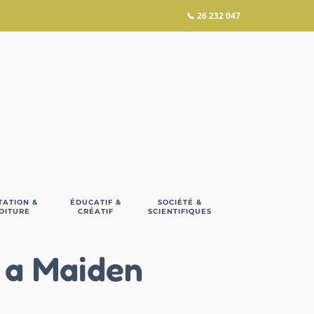
📞
26 232 047
TATION &
ÉDUCATIF &
SOCIÉTÉ &
OITURE
CRÉATIF
SCIENTIFIQUES
 a Maiden