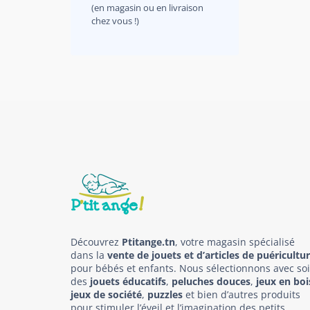
(en magasin ou en livraison
chez vous !)
Découvrez
Ptitange.tn
, votre magasin spécialisé
dans la
vente de jouets et d’articles de puéricultu
pour bébés et enfants. Nous sélectionnons avec so
des
jouets éducatifs
,
peluches douces
,
jeux en boi
jeux de société
,
puzzles
et bien d’autres produits
pour stimuler l’éveil et l’imagination des petits.