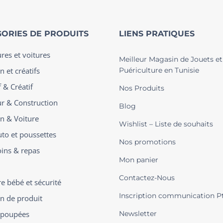
ORIES DE PRODUITS
LIENS PRATIQUES
ures et voitures
Meilleur Magasin de Jouets et
n et créatifs
Puériculture en Tunisie
 & Créatif
Nos Produits
ur & Construction
Blog
on & Voiture
Wishlist – Liste de souhaits
uto et poussettes
Nos promotions
oins & repas
Mon panier
Contactez-Nous
 bébé et sécurité
Inscription communication P
on de produit
t poupées
Newsletter