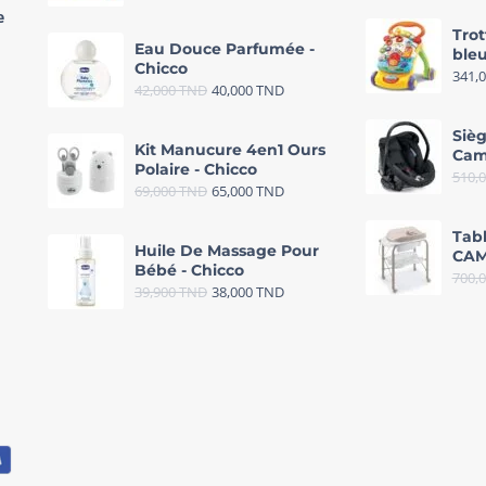
e
Trot
Eau Douce Parfumée -
bleu
Chicco
341,
42,000
TND
40,000
TND
Sièg
Kit Manucure 4en1 Ours
Cam
Polaire - Chicco
510,
69,000
TND
65,000
TND
Tab
Huile De Massage Pour
CAM
Bébé - Chicco
700,
39,900
TND
38,000
TND