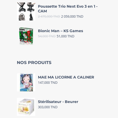
Poussette Trio Next Evo 3 en 1 -
CAM
2 470,000
TND
2 059,000
TND
Bionic Man – KS Games
54,000
TND
51,000
TND
NOS PRODUITS
MAE MA LICORNE A CALINER
147,000
TND
Stérilisateur - Beurer
303,000
TND