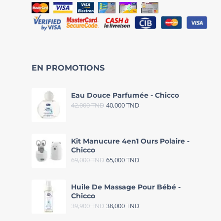
EN PROMOTIONS
Eau Douce Parfumée - Chicco
42,000
TND
40,000
TND
Kit Manucure 4en1 Ours Polaire -
Chicco
69,000
TND
65,000
TND
Huile De Massage Pour Bébé -
Chicco
39,900
TND
38,000
TND