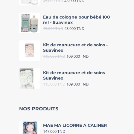
45,000
TND
43,000
TND
Eau de cologne pour bébé 100
ml - Suavinex
45,000
TND
43,000
TND
Kit de manucure et de soins –
Suavinex
115,000
TND
109,000
TND
Kit de manucure et de soins -
Suavinex
115,000
TND
109,000
TND
NOS PRODUITS
MAE MA LICORNE A CALINER
147,000
TND