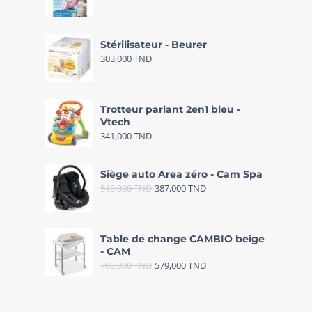
Stérilisateur - Beurer
303,000
TND
Trotteur parlant 2en1 bleu -
Vtech
341,000
TND
Siège auto Area zéro - Cam Spa
510,000
TND
387,000
TND
Table de change CAMBIO beige
- CAM
700,000
TND
579,000
TND