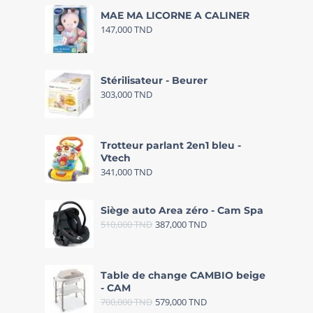
MAE MA LICORNE A CALINER
147,000
TND
Stérilisateur - Beurer
303,000
TND
Trotteur parlant 2en1 bleu -
Vtech
341,000
TND
Siège auto Area zéro - Cam Spa
510,000
TND
387,000
TND
Table de change CAMBIO beige
- CAM
700,000
TND
579,000
TND