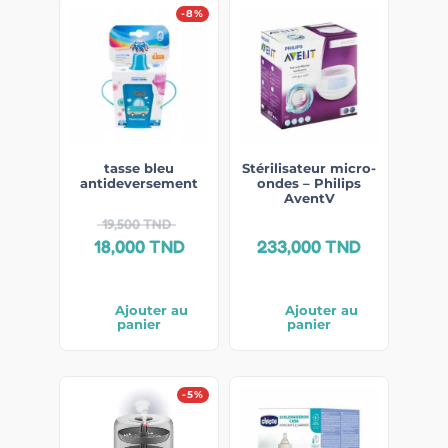
-8%
tasse bleu
Stérilisateur micro-
antideversement
ondes – Philips
AventV
19,500
TND
18,000
TND
233,000
TND
Ajouter au
Ajouter au
panier
panier
-5%