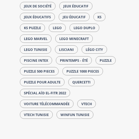
JEUX DE SOCIÉTÉ
JEUX ÉDUCATIF
JEUX ÉDUCATIFS
JEU ÉDUCATIF
KS
KS PUZZLE
LEGO
LEGO DUPLO
LEGO MARVEL
LEGO MINECRAFT
LEGO TUNISIE
LISCIANI
LÉGO CITY
PISCINE INTEX
PRINTEMPS - ÉTÉ
PUZZLE
PUZZLE 500 PIECES
PUZZLE 1000 PIECES
PUZZLE POUR ADULTE
QUERCETTI
SPÉCIAL AÏD EL-FITR 2022
VOITURE TÉLÉCOMMANDÉE
VTECH
VTECH TUNISIE
WINFUN TUNISIE