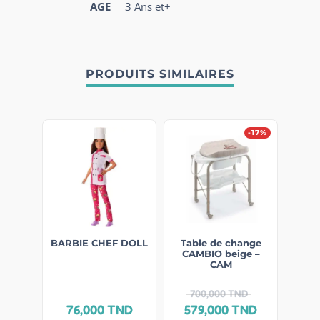
AGE
3 Ans et+
PRODUITS SIMILAIRES
-17%
BARBIE CHEF DOLL
Table de change
CAMBIO beige –
CAM
700,000
TND
76,000
TND
579,000
TND