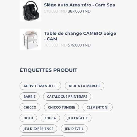
Siège auto Area zéro - Cam Spa
510,000
TND
387,000
TND
Table de change CAMBIO beige
- CAM
700,000
TND
579,000
TND
ÉTIQUETTES PRODUIT
ACTIVITÉ MANUELLE
AIDE A LA MARCHE
BARBIE
CATALOGUE PRINTEMPS
CHICCO
CHICCO TUNISIE
CLEMENTONI
DOLU
EDUCA
JEU CRÉATIF
JEU D'EXPÉRIENCE
JEU D'ÉVEIL