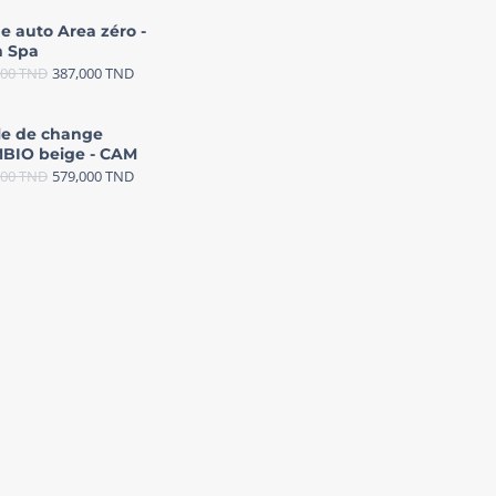
e auto Area zéro -
 Spa
000
TND
387,000
TND
le de change
BIO beige - CAM
000
TND
579,000
TND