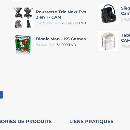
Sièg
Poussette Trio Next Evo
Cam
3 en 1 - CAM
510,
2 470,000
TND
2 059,000
TND
Tab
Bionic Man – KS Games
CAM
54,000
TND
51,000
TND
700,
ORIES DE PRODUITS
LIENS PRATIQUES