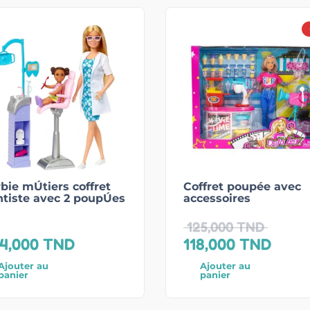
bie mÚtiers coffret
Coffret poupée avec
ntiste avec 2 poupÚes
accessoires
125,000
TND
4,000
TND
118,000
TND
Ajouter au
Ajouter au
panier
panier