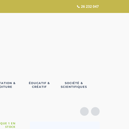
📞
26 232 047
TATION &
ÉDUCATIF &
SOCIÉTÉ &
OITURE
CRÉATIF
SCIENTIFIQUES
 QUE 1 EN
STOCK