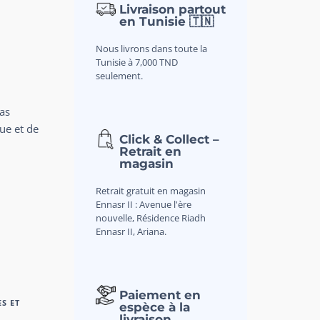
Livraison partout
en Tunisie 🇹🇳
Nous livrons dans toute la
Tunisie à 7,000 TND
seulement.
as
e et de
Click & Collect –
Retrait en
magasin
Retrait gratuit en magasin
Ennasr II : Avenue l'ère
nouvelle, Résidence Riadh
Ennasr II, Ariana.
Paiement en
S ET
espèce à la
livraison