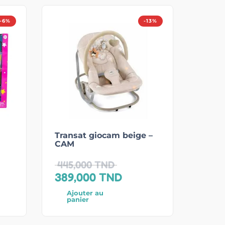
-6%
-13%
Transat giocam beige –
CAM
445,000
TND
389,000
TND
Ajouter au
panier