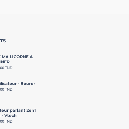
TS
 MA LICORNE A
INER
000
TND
ilisateur - Beurer
000
TND
teur parlant 2en1
 - Vtech
000
TND