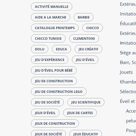
Extérie
ACTIVITÉ MANUELLE
Imitatio
AIDE A LA MARCHE
BARBIE
Éducatif
CATALOGUE PRINTEMPS
CHICCO
Extérie
CHICCO TUNISIE
CLEMENTONI
Imitati
DOLU
EDUCA
JEU CRÉATIF
Siège a
JEU D'EXPÉRIENCE
JEU D'ÉVEIL
Bain, S
JEU D'ÉVEIL POUR BÉBÉ
Jouets
JEU DE CONSTRUCTION
Chambre
Sélecti
JEU DE CONSTRUCTION LEGO
Éveil e
JEU DE SOCIÉTÉ
JEU SCIENTIFIQUE
Acce
JEUX D'ÉVEIL
JEUX DE CARTES
pelu
JEUX DE CONSTRUCTION
Poup
JEUX DE SOCIÉTÉ
JEUX ÉDUCATIF