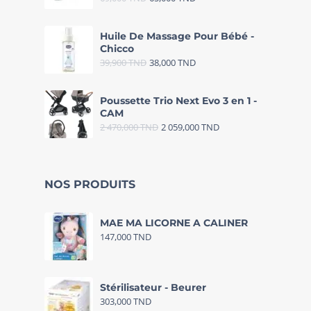
Huile De Massage Pour Bébé -
Chicco
39,900
TND
38,000
TND
Poussette Trio Next Evo 3 en 1 -
CAM
2 470,000
TND
2 059,000
TND
NOS PRODUITS
MAE MA LICORNE A CALINER
147,000
TND
Stérilisateur - Beurer
303,000
TND