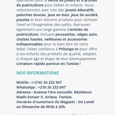
spécialisé dans la
vente de jouets et d’articles
de puériculture
pour bébés et enfants. Nous
sélectionnons avec soin des
jouets éducatifs
,
peluches douces
,
jeux en bois
,
jeux de société
,
puzzles
et bien d’autres produits pour stimuler
l’éveil et l’imagination des petits. Retrouvez
également une large gamme d’
articles de
puériculture
, incluant
poussettes, sièges auto,
chaises hautes, veilleuses et accessoires
indispensables
pour le bien-être de votre
bébé. Faites confiance à
Ptitange.tn
pour offrir
à vos enfants des produits de qualité, adaptés
à chaque âge et étape de leur développement.
Livraison rapide partout en Tunisie !
NOS INFORMATIONS
Mobile :
(+216) 26 232 047
WhatsApp :
+216 26 232 047
Adresse :
Avenue l'ère nouvelle, Résidence
Riadh Ennasr II, Ariana, Tunisie.
Horaires d'ouverture du Magasin : Du Lundi
au Dimanche de 9h30 à 20h.