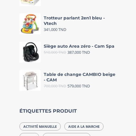
Trotteur parlant 2en1 bleu -
Vtech
341,000
TND
Siège auto Area zéro - Cam Spa
510,000
TND
387,000
TND
Table de change CAMBIO beige
- CAM
700,000
TND
579,000
TND
ÉTIQUETTES PRODUIT
ACTIVITÉ MANUELLE
AIDE A LA MARCHE