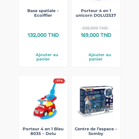
Base spatiale –
Porteur 4 en 1
Ecoiffier
unicorn DOLU2537
235,000
TND
132,000
TND
169,000
TND
Ajouter au
Ajouter au
panier
panier
-17%
Porteur 4 en 1 Bleu
Centre de l’espace –
8035 – Dolu
Somby