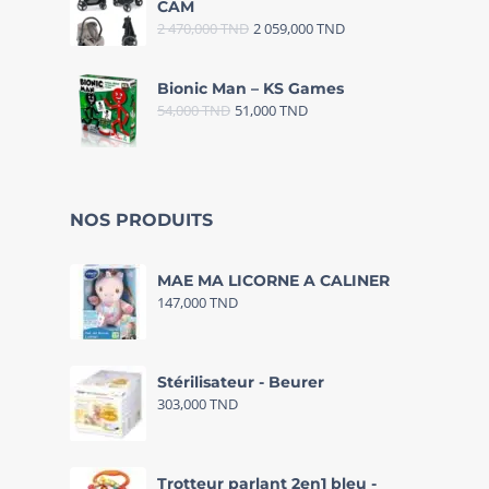
CAM
2 470,000
TND
2 059,000
TND
Bionic Man – KS Games
54,000
TND
51,000
TND
NOS PRODUITS
MAE MA LICORNE A CALINER
147,000
TND
Stérilisateur - Beurer
303,000
TND
Trotteur parlant 2en1 bleu -