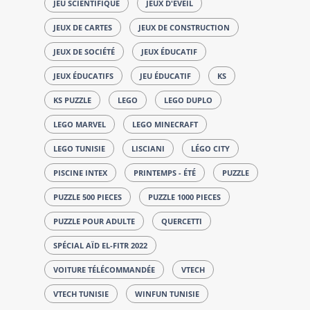
JEU SCIENTIFIQUE
JEUX D'ÉVEIL
JEUX DE CARTES
JEUX DE CONSTRUCTION
JEUX DE SOCIÉTÉ
JEUX ÉDUCATIF
JEUX ÉDUCATIFS
JEU ÉDUCATIF
KS
KS PUZZLE
LEGO
LEGO DUPLO
LEGO MARVEL
LEGO MINECRAFT
LEGO TUNISIE
LISCIANI
LÉGO CITY
PISCINE INTEX
PRINTEMPS - ÉTÉ
PUZZLE
PUZZLE 500 PIECES
PUZZLE 1000 PIECES
PUZZLE POUR ADULTE
QUERCETTI
SPÉCIAL AÏD EL-FITR 2022
VOITURE TÉLÉCOMMANDÉE
VTECH
VTECH TUNISIE
WINFUN TUNISIE