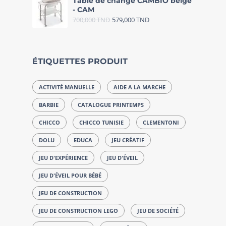
Table de change CAMBIO beige
- CAM
700,000
TND
579,000
TND
ÉTIQUETTES PRODUIT
ACTIVITÉ MANUELLE
AIDE A LA MARCHE
BARBIE
CATALOGUE PRINTEMPS
CHICCO
CHICCO TUNISIE
CLEMENTONI
DOLU
EDUCA
JEU CRÉATIF
JEU D'EXPÉRIENCE
JEU D'ÉVEIL
JEU D'ÉVEIL POUR BÉBÉ
JEU DE CONSTRUCTION
JEU DE CONSTRUCTION LEGO
JEU DE SOCIÉTÉ