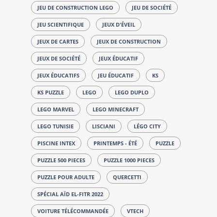
JEU DE CONSTRUCTION LEGO
JEU DE SOCIÉTÉ
JEU SCIENTIFIQUE
JEUX D'ÉVEIL
JEUX DE CARTES
JEUX DE CONSTRUCTION
JEUX DE SOCIÉTÉ
JEUX ÉDUCATIF
JEUX ÉDUCATIFS
JEU ÉDUCATIF
KS
KS PUZZLE
LEGO
LEGO DUPLO
LEGO MARVEL
LEGO MINECRAFT
LEGO TUNISIE
LISCIANI
LÉGO CITY
PISCINE INTEX
PRINTEMPS - ÉTÉ
PUZZLE
PUZZLE 500 PIECES
PUZZLE 1000 PIECES
PUZZLE POUR ADULTE
QUERCETTI
SPÉCIAL AÏD EL-FITR 2022
VOITURE TÉLÉCOMMANDÉE
VTECH