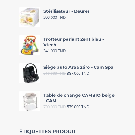
Stérilisateur - Beurer
303,000
TND
Trotteur parlant 2en1 bleu -
Vtech
341,000
TND
Siège auto Area zéro - Cam Spa
510,000
TND
387,000
TND
Table de change CAMBIO beige
- CAM
700,000
TND
579,000
TND
ÉTIQUETTES PRODUIT