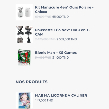
Kit Manucure 4en1 Ours Polaire -
Chicco
69,000
TND
65,000
TND
Poussette Trio Next Evo 3 en 1 -
CAM
2 470,000
TND
2 059,000
TND
Bionic Man – KS Games
54,000
TND
51,000
TND
NOS PRODUITS
MAE MA LICORNE A CALINER
147,000
TND