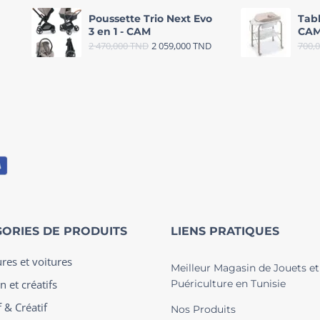
Poussette Trio Next Evo
Tab
3 en 1 - CAM
CAM
2 470,000
TND
2 059,000
TND
700,
ORIES DE PRODUITS
LIENS PRATIQUES
ures et voitures
Meilleur Magasin de Jouets et
n et créatifs
Puériculture en Tunisie
 & Créatif
Nos Produits