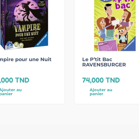
mpire pour une Nuit
Le P’tit Bac
RAVENSBURGER
,000
TND
74,000
TND
Ajouter au
Ajouter au
panier
panier