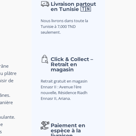
Livraison partout
en Tunisie 🇹🇳
Nous livrons dans toute la
Tunisie à 7,000 TND
seulement.
Click & Collect –
Retrait en
râne
magasin
u plâtre
isir de
Retrait gratuit en magasin
Ennasr II : Avenue l'ère
nouvelle, Résidence Riadh
ânes.
Ennasr II, Ariana.
anière
mulante.
de
Paiement en
espèce à la
s
livraison