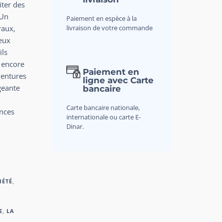
iter des
 Un
Paiement en espèce à la
livraison de votre commande
raux,
eux
ils
u encore
Paiement en
ventures
ligne avec Carte
geante
bancaire
Carte bancaire nationale,
ances
internationale ou carte E-
Dinar.
IÉTÉ
,
E
,
LA