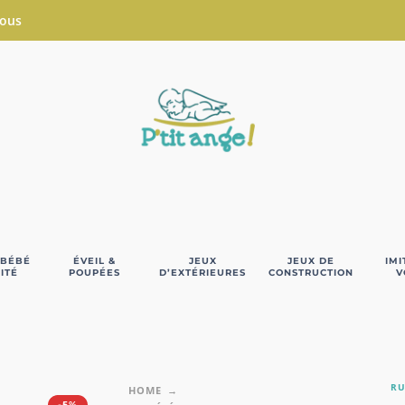
Nous
 BÉBÉ
ÉVEIL &
JEUX
JEUX DE
IMI
ITÉ
POUPÉES
D’EXTÉRIEURES
CONSTRUCTION
V
RU
HOME
-5%