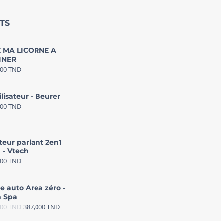
TS
 MA LICORNE A
INER
000
TND
ilisateur - Beurer
000
TND
teur parlant 2en1
 - Vtech
000
TND
e auto Area zéro -
 Spa
000
TND
387,000
TND