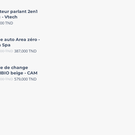
teur parlant 2en1
 - Vtech
000
TND
e auto Area zéro -
 Spa
000
TND
387,000
TND
le de change
BIO beige - CAM
000
TND
579,000
TND