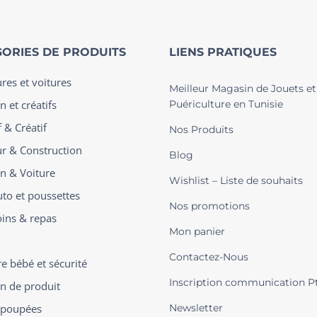
ORIES DE PRODUITS
LIENS PRATIQUES
ures et voitures
Meilleur Magasin de Jouets et
n et créatifs
Puériculture en Tunisie
 & Créatif
Nos Produits
ur & Construction
Blog
on & Voiture
Wishlist – Liste de souhaits
uto et poussettes
Nos promotions
oins & repas
Mon panier
Contactez-Nous
 bébé et sécurité
Inscription communication P
on de produit
t poupées
Newsletter