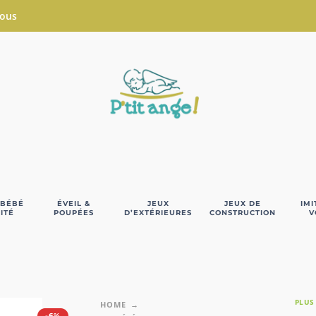
Nous
 BÉBÉ
ÉVEIL &
JEUX
JEUX DE
IMI
ITÉ
POUPÉES
D’EXTÉRIEURES
CONSTRUCTION
V
PLUS
HOME
-6%