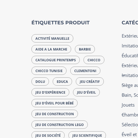
ÉTIQUETTES PRODUIT
CATÉG
Extérie
ACTIVITÉ MANUELLE
Imitatio
AIDE A LA MARCHE
BARBIE
Éducatif
CATALOGUE PRINTEMPS
CHICCO
Extérie
CHICCO TUNISIE
CLEMENTONI
Imitati
DOLU
EDUCA
JEU CRÉATIF
Siège a
JEU D'EXPÉRIENCE
JEU D'ÉVEIL
Bain, S
JEU D'ÉVEIL POUR BÉBÉ
Jouets
JEU DE CONSTRUCTION
Chambre
Sélecti
JEU DE CONSTRUCTION LEGO
Éveil e
JEU DE SOCIÉTÉ
JEU SCIENTIFIQUE