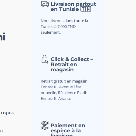
Livraison partout
en Tunisie 🇹🇳
Nous livrons dans toute la
Tunisie à 7,000 TND
seulement.
ni
Click & Collect –
D
Retrait en
magasin
Retrait gratuit en magasin
Ennasr II : Avenue l'ère
nouvelle, Résidence Riadh
Ennasr II, Ariana.
IFIQUES
,
Paiement en
espèce à la
UE
,
livraison