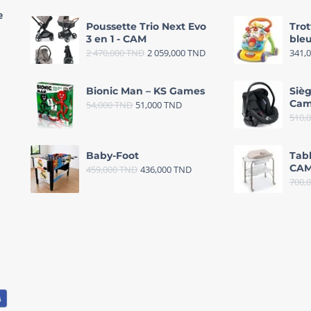
e
Poussette Trio Next Evo
Trot
3 en 1 - CAM
bleu
2 470,000
TND
2 059,000
TND
341,
Bionic Man – KS Games
Sièg
Cam
54,000
TND
51,000
TND
510,
Baby-Foot
Tab
CAM
459,000
TND
436,000
TND
700,