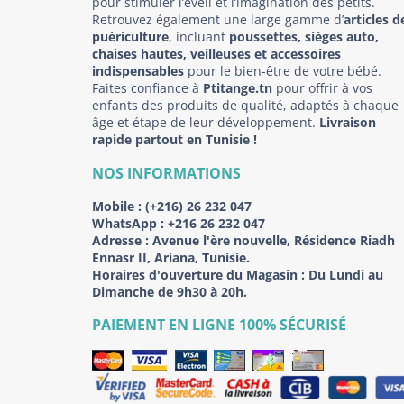
pour stimuler l’éveil et l’imagination des petits.
Retrouvez également une large gamme d’
articles d
puériculture
, incluant
poussettes, sièges auto,
chaises hautes, veilleuses et accessoires
indispensables
pour le bien-être de votre bébé.
Faites confiance à
Ptitange.tn
pour offrir à vos
enfants des produits de qualité, adaptés à chaque
âge et étape de leur développement.
Livraison
rapide partout en Tunisie !
NOS INFORMATIONS
Mobile :
(+216) 26 232 047
WhatsApp :
+216 26 232 047
Adresse :
Avenue l'ère nouvelle, Résidence Riadh
Ennasr II, Ariana, Tunisie.
Horaires d'ouverture du Magasin : Du Lundi au
Dimanche de 9h30 à 20h.
PAIEMENT EN LIGNE 100% SÉCURISÉ