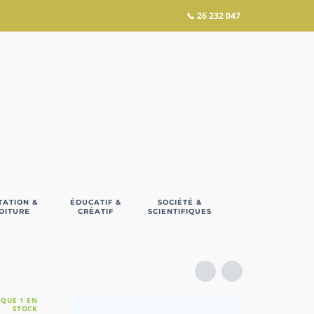
📞
26 232 047
TATION &
ÉDUCATIF &
SOCIÉTÉ &
OITURE
CRÉATIF
SCIENTIFIQUES
 QUE 1 EN
STOCK