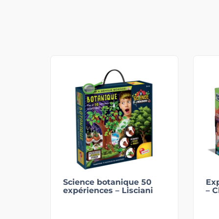
Science botanique 50
Ex
expériences – Lisciani
– 