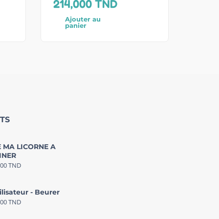
214,000
TND
Ajouter au
panier
TS
 MA LICORNE A
INER
000
TND
ilisateur - Beurer
000
TND