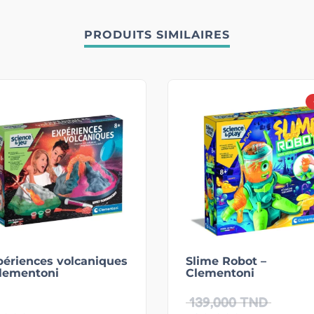
PRODUITS SIMILAIRES
périences volcaniques
Slime Robot –
Clementoni
Clementoni
139,000
TND