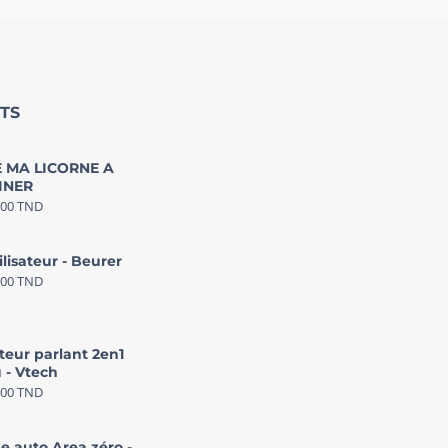
TS
 MA LICORNE A
INER
000
TND
ilisateur - Beurer
000
TND
teur parlant 2en1
 - Vtech
000
TND
e auto Area zéro -