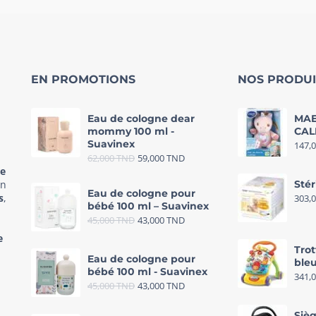
EN PROMOTIONS
NOS PRODUI
Eau de cologne dear
MAE
mommy 100 ml -
CAL
Suavinex
147,
62,000
TND
59,000
TND
re
in
Stér
Eau de cologne pour
s
,
303,
bébé 100 ml – Suavinex
45,000
TND
43,000
TND
e
Trot
Eau de cologne pour
bleu
bébé 100 ml - Suavinex
341,
45,000
TND
43,000
TND
Sièg