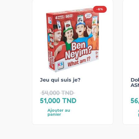
-6%
Jeu qui suis je?
Dob
AS
54,000
TND
51,000
TND
56
Ajouter au
panier