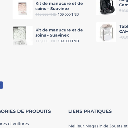
Kit de manucure et de
Cam
soins – Suavinex
510,
115,000
TND
109,000
TND
Tab
Kit de manucure et de
CAM
soins - Suavinex
700,
115,000
TND
109,000
TND
ORIES DE PRODUITS
LIENS PRATIQUES
ures et voitures
Meilleur Magasin de Jouets et