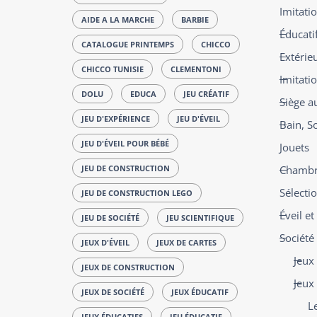
Imitatio
AIDE A LA MARCHE
BARBIE
Éducatif
CATALOGUE PRINTEMPS
CHICCO
Extérie
CHICCO TUNISIE
CLEMENTONI
Imitati
DOLU
EDUCA
JEU CRÉATIF
Siège a
JEU D'EXPÉRIENCE
JEU D'ÉVEIL
Bain, S
JEU D'ÉVEIL POUR BÉBÉ
Jouets
JEU DE CONSTRUCTION
Chambre
Sélecti
JEU DE CONSTRUCTION LEGO
Éveil e
JEU DE SOCIÉTÉ
JEU SCIENTIFIQUE
Société
JEUX D'ÉVEIL
JEUX DE CARTES
Jeux 
JEUX DE CONSTRUCTION
Jeux
JEUX DE SOCIÉTÉ
JEUX ÉDUCATIF
L
JEUX ÉDUCATIFS
JEU ÉDUCATIF