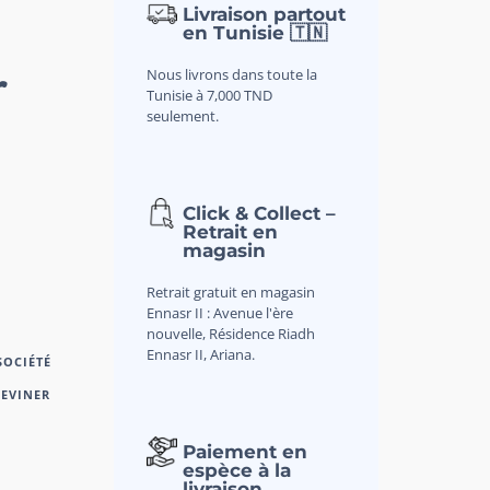
Livraison partout
en Tunisie 🇹🇳
r
Nous livrons dans toute la
Tunisie à 7,000 TND
seulement.
Click & Collect –
Retrait en
magasin
Retrait gratuit en magasin
Ennasr II : Avenue l'ère
nouvelle, Résidence Riadh
Ennasr II, Ariana.
SOCIÉTÉ
DEVINER
Paiement en
espèce à la
livraison