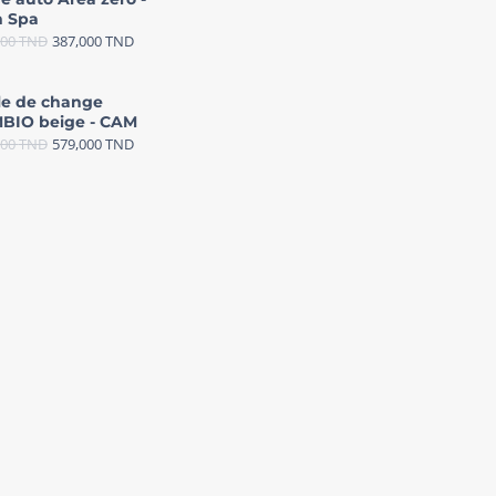
 Spa
000
TND
387,000
TND
le de change
BIO beige - CAM
000
TND
579,000
TND