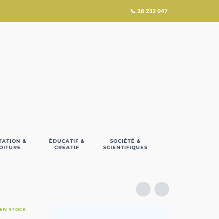
📞
26 232 047
TATION &
ÉDUCATIF &
SOCIÉTÉ &
OITURE
CRÉATIF
SCIENTIFIQUES
EN STOCK