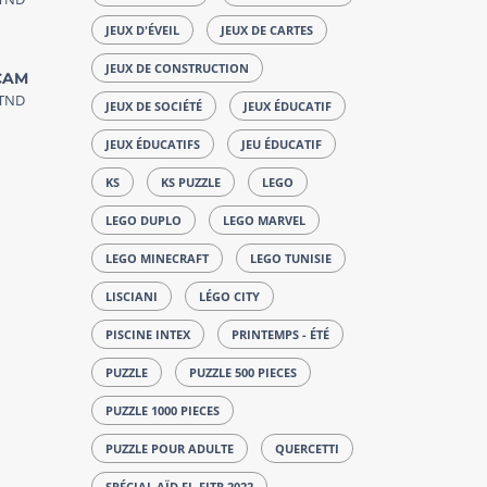
JEUX D'ÉVEIL
JEUX DE CARTES
JEUX DE CONSTRUCTION
 CAM
TND
JEUX DE SOCIÉTÉ
JEUX ÉDUCATIF
JEUX ÉDUCATIFS
JEU ÉDUCATIF
KS
KS PUZZLE
LEGO
LEGO DUPLO
LEGO MARVEL
LEGO MINECRAFT
LEGO TUNISIE
LISCIANI
LÉGO CITY
PISCINE INTEX
PRINTEMPS - ÉTÉ
PUZZLE
PUZZLE 500 PIECES
PUZZLE 1000 PIECES
PUZZLE POUR ADULTE
QUERCETTI
SPÉCIAL AÏD EL-FITR 2022