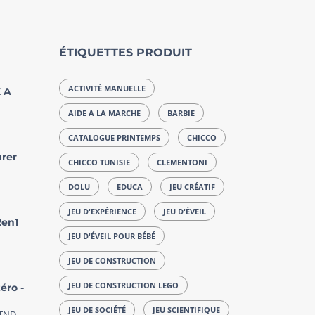
ÉTIQUETTES PRODUIT
ACTIVITÉ MANUELLE
 A
AIDE A LA MARCHE
BARBIE
CATALOGUE PRINTEMPS
CHICCO
urer
CHICCO TUNISIE
CLEMENTONI
DOLU
EDUCA
JEU CRÉATIF
JEU D'EXPÉRIENCE
JEU D'ÉVEIL
2en1
JEU D'ÉVEIL POUR BÉBÉ
JEU DE CONSTRUCTION
JEU DE CONSTRUCTION LEGO
éro -
JEU DE SOCIÉTÉ
JEU SCIENTIFIQUE
TND