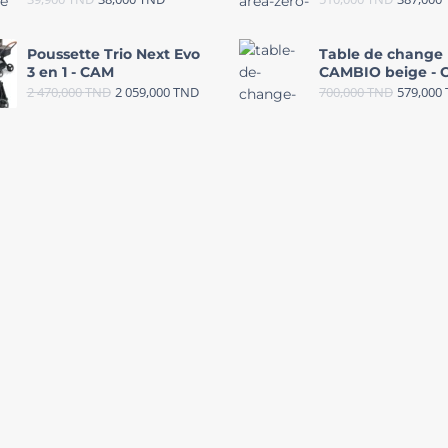
Poussette Trio Next Evo
Table de change
3 en 1 - CAM
CAMBIO beige -
2 470,000
TND
2 059,000
TND
700,000
TND
579,000