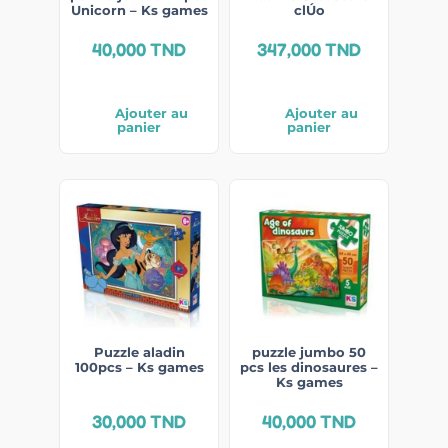
Unicorn – Ks games
clÚo
40,000
TND
347,000
TND
Ajouter au
Ajouter au
panier
panier
Puzzle aladin
puzzle jumbo 50
100pcs – Ks games
pcs les dinosaures –
Ks games
30,000
TND
40,000
TND