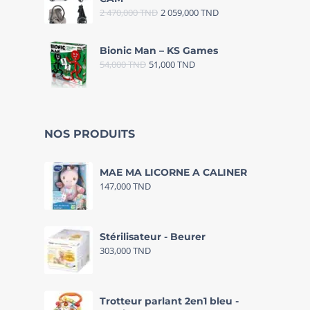
2 470,000
TND
2 059,000
TND
Bionic Man – KS Games
54,000
TND
51,000
TND
NOS PRODUITS
MAE MA LICORNE A CALINER
147,000
TND
Stérilisateur - Beurer
303,000
TND
Trotteur parlant 2en1 bleu -