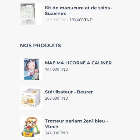
Kit de manucure et de soins -
Suavinex
115,000
TND
109,000
TND
NOS PRODUITS
MAE MA LICORNE A CALINER
147,000
TND
Stérilisateur - Beurer
303,000
TND
Trotteur parlant 2en1 bleu -
Vtech
341,000
TND