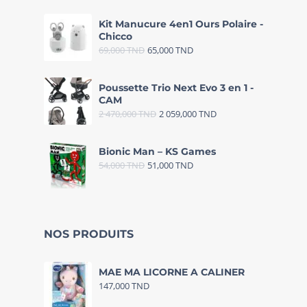
Kit Manucure 4en1 Ours Polaire -
Chicco
69,000
TND
65,000
TND
Poussette Trio Next Evo 3 en 1 -
CAM
2 470,000
TND
2 059,000
TND
Bionic Man – KS Games
54,000
TND
51,000
TND
NOS PRODUITS
MAE MA LICORNE A CALINER
147,000
TND