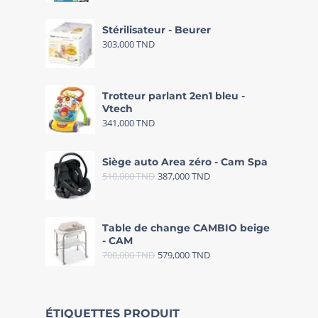
Stérilisateur - Beurer
303,000
TND
Trotteur parlant 2en1 bleu -
Vtech
341,000
TND
Siège auto Area zéro - Cam Spa
510,000
TND
387,000
TND
Table de change CAMBIO beige
- CAM
700,000
TND
579,000
TND
ÉTIQUETTES PRODUIT