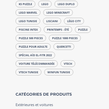
KS PUZZLE
LEGO
LEGO DUPLO
LEGO MARVEL
LEGO MINECRAFT
LEGO TUNISIE
LISCIANI
LÉGO CITY
PISCINE INTEX
PRINTEMPS - ÉTÉ
PUZZLE
PUZZLE 500 PIECES
PUZZLE 1000 PIECES
PUZZLE POUR ADULTE
QUERCETTI
SPÉCIAL AÏD EL-FITR 2022
VOITURE TÉLÉCOMMANDÉE
VTECH
VTECH TUNISIE
WINFUN TUNISIE
CATÉGORIES DE PRODUITS
Extérieures et voitures