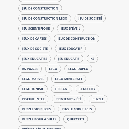
JEU DE CONSTRUCTION
JEU DE CONSTRUCTION LEGO
JEU DE SOCIÉTÉ
JEU SCIENTIFIQUE
JEUX D'ÉVEIL
JEUX DE CARTES
JEUX DE CONSTRUCTION
JEUX DE SOCIÉTÉ
JEUX ÉDUCATIF
JEUX ÉDUCATIFS
JEU ÉDUCATIF
KS
KS PUZZLE
LEGO
LEGO DUPLO
LEGO MARVEL
LEGO MINECRAFT
LEGO TUNISIE
LISCIANI
LÉGO CITY
PISCINE INTEX
PRINTEMPS - ÉTÉ
PUZZLE
PUZZLE 500 PIECES
PUZZLE 1000 PIECES
PUZZLE POUR ADULTE
QUERCETTI