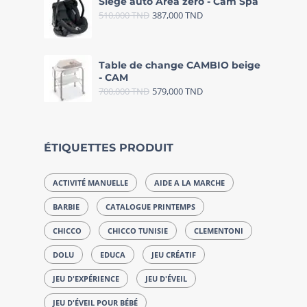
Siège auto Area zéro - Cam Spa
510,000
TND
387,000
TND
Table de change CAMBIO beige
- CAM
700,000
TND
579,000
TND
ÉTIQUETTES PRODUIT
ACTIVITÉ MANUELLE
AIDE A LA MARCHE
BARBIE
CATALOGUE PRINTEMPS
CHICCO
CHICCO TUNISIE
CLEMENTONI
DOLU
EDUCA
JEU CRÉATIF
JEU D'EXPÉRIENCE
JEU D'ÉVEIL
JEU D'ÉVEIL POUR BÉBÉ