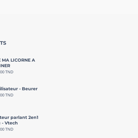
TS
 MA LICORNE A
INER
000
TND
ilisateur - Beurer
000
TND
teur parlant 2en1
 - Vtech
000
TND