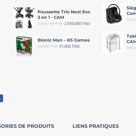
Sièg
Poussette Trio Next Evo
Cam
3 en 1 - CAM
510,
2 470,000
TND
2 059,000
TND
Tab
Bionic Man – KS Games
CAM
54,000
TND
51,000
TND
700,
ORIES DE PRODUITS
LIENS PRATIQUES