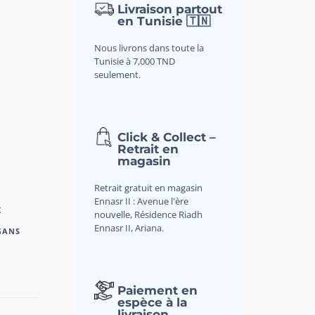
Livraison partout
en Tunisie 🇹🇳
Nous livrons dans toute la
Tunisie à 7,000 TND
seulement.
Click & Collect –
Retrait en
magasin
Retrait gratuit en magasin
Ennasr II : Avenue l'ère
X
nouvelle, Résidence Riadh
Ennasr II, Ariana.
GANS
Paiement en
espèce à la
livraison