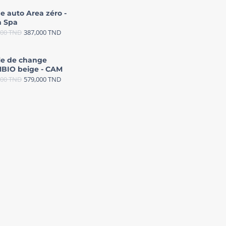
e auto Area zéro -
 Spa
000
TND
387,000
TND
le de change
BIO beige - CAM
000
TND
579,000
TND