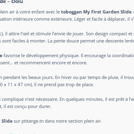
de – Dolu
plein air à votre enfant avec le
toboggan My First Garden Slide 
ilisation intérieure comme extérieure. Léger et facile à déplacer, il
), il attire l’œil et stimule l’envie de jouer. Son design compact e
es sont faciles à monter. La pente douce permet une descente lent
de
favorise le développement physique. Il encourage la coordination,
lissent… et recommencent encore et encore.
din pendant les beaux jours. En hiver ou par temps de pluie, il trou
 x 11 x 47 cm), il ne prend pas trop de place.
compliqué n’est nécessaire. En quelques minutes, il est prêt à l’em
t, il est conçu pour durer.
 Slide
sur
ptitange.tn
dans notre
section plein air
.