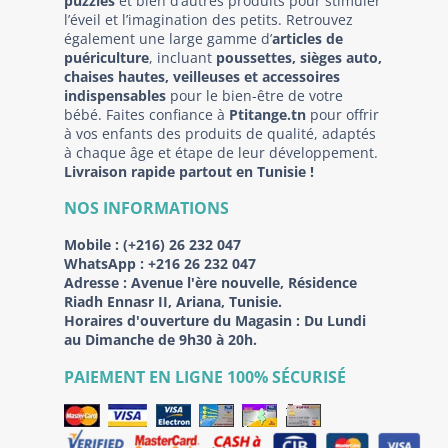
puzzles
et bien d’autres produits pour stimuler
l’éveil et l’imagination des petits. Retrouvez
également une large gamme d’
articles de
puériculture
, incluant
poussettes, sièges auto,
chaises hautes, veilleuses et accessoires
indispensables
pour le bien-être de votre
bébé. Faites confiance à
Ptitange.tn
pour offrir
à vos enfants des produits de qualité, adaptés
à chaque âge et étape de leur développement.
Livraison rapide partout en Tunisie !
NOS INFORMATIONS
Mobile :
(+216) 26 232 047
WhatsApp :
+216 26 232 047
Adresse :
Avenue l'ère nouvelle, Résidence
Riadh Ennasr II, Ariana, Tunisie.
Horaires d'ouverture du Magasin : Du Lundi
au Dimanche de 9h30 à 20h.
PAIEMENT EN LIGNE 100% SÉCURISÉ