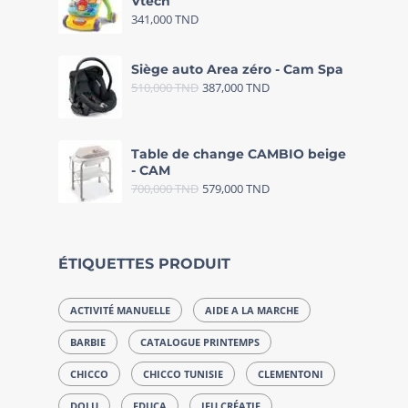
Vtech
341,000
TND
Siège auto Area zéro - Cam Spa
510,000
TND
387,000
TND
Table de change CAMBIO beige
- CAM
700,000
TND
579,000
TND
ÉTIQUETTES PRODUIT
ACTIVITÉ MANUELLE
AIDE A LA MARCHE
BARBIE
CATALOGUE PRINTEMPS
CHICCO
CHICCO TUNISIE
CLEMENTONI
DOLU
EDUCA
JEU CRÉATIF