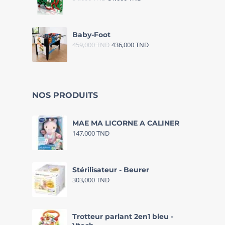
Baby-Foot
459,000
TND
436,000
TND
NOS PRODUITS
MAE MA LICORNE A CALINER
147,000
TND
Stérilisateur - Beurer
303,000
TND
Trotteur parlant 2en1 bleu -