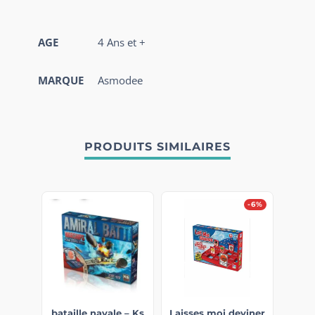
AGE
4 Ans et +
MARQUE
Asmodee
PRODUITS SIMILAIRES
-6%
bataille navale – Ks
Laisses moi deviner