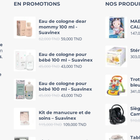
EN PROMOTIONS
NOS PRODUI
Eau de cologne dear
MAE
mommy 100 ml -
CAL
Suavinex
147,
62,000
TND
59,000
TND
re
in
Stér
Eau de cologne pour
s
,
303,
bébé 100 ml – Suavinex
45,000
TND
43,000
TND
e
Trot
Eau de cologne pour
bleu
bébé 100 ml - Suavinex
341,
45,000
TND
43,000
TND
Sièg
Kit de manucure et de
Cam
soins – Suavinex
510,
115,000
TND
109,000
TND
Tab