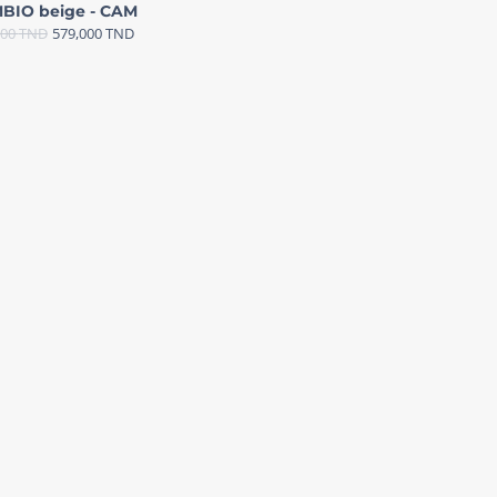
BIO beige - CAM
000
TND
579,000
TND