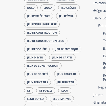
Imitati
DOLU
EDUCA
JEU CRÉATIF
Siège a
JEU D'EXPÉRIENCE
JEU D'ÉVEIL
Bain, S
JEU D'ÉVEIL POUR BÉBÉ
Bain
JEU DE CONSTRUCTION
P
T
JEU DE CONSTRUCTION LEGO
B
JEU DE SOCIÉTÉ
JEU SCIENTIFIQUE
B
JEUX D'ÉVEIL
JEUX DE CARTES
P
JEUX DE CONSTRUCTION
t
JEUX DE SOCIÉTÉ
JEUX ÉDUCATIF
Ré
P
JEUX ÉDUCATIFS
JEU ÉDUCATIF
Repa
KS
KS PUZZLE
LEGO
Jouets
LEGO DUPLO
LEGO MARVEL
Chambre