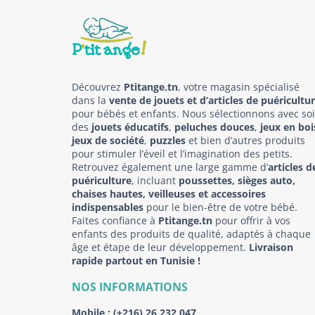
Découvrez
Ptitange.tn
, votre magasin spécialisé
dans la
vente de jouets et d’articles de puéricultu
pour bébés et enfants. Nous sélectionnons avec so
des
jouets éducatifs
,
peluches douces
,
jeux en boi
jeux de société
,
puzzles
et bien d’autres produits
pour stimuler l’éveil et l’imagination des petits.
Retrouvez également une large gamme d’
articles d
puériculture
, incluant
poussettes, sièges auto,
chaises hautes, veilleuses et accessoires
indispensables
pour le bien-être de votre bébé.
Faites confiance à
Ptitange.tn
pour offrir à vos
enfants des produits de qualité, adaptés à chaque
âge et étape de leur développement.
Livraison
rapide partout en Tunisie !
NOS INFORMATIONS
Mobile :
(+216) 26 232 047