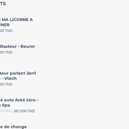
TS
 MA LICORNE A
INER
000
TND
ilisateur - Beurer
000
TND
teur parlant 2en1
 - Vtech
000
TND
e auto Area zéro -
 Spa
000
TND
387,000
TND
le de change