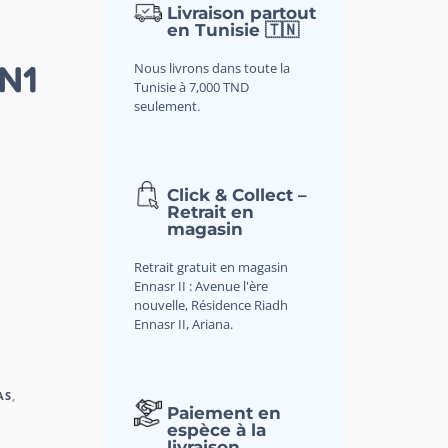
Livraison partout
en Tunisie 🇹🇳
N1
Nous livrons dans toute la
Tunisie à 7,000 TND
seulement.
Click & Collect –
Retrait en
magasin
Retrait gratuit en magasin
Ennasr II : Avenue l'ère
nouvelle, Résidence Riadh
Ennasr II, Ariana.
AS
,
Paiement en
espèce à la
livraison