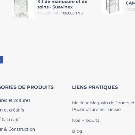
Kit de manucure et de
CAM
soins - Suavinex
700,
115,000
TND
109,000
TND
ORIES DE PRODUITS
LIENS PRATIQUES
ures et voitures
Meilleur Magasin de Jouets et
n et créatifs
Puériculture en Tunisie
 & Créatif
Nos Produits
ur & Construction
Blog