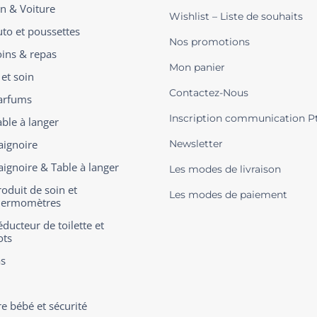
on & Voiture
Wishlist – Liste de souhaits
uto et poussettes
Nos promotions
oins & repas
Mon panier
 et soin
Contactez-Nous
arfums
Inscription communication P
able à langer
aignoire
Newsletter
aignoire & Table à langer
Les modes de livraison
roduit de soin et
Les modes de paiement
hermomètres
ducteur de toilette et
ots
s
 bébé et sécurité