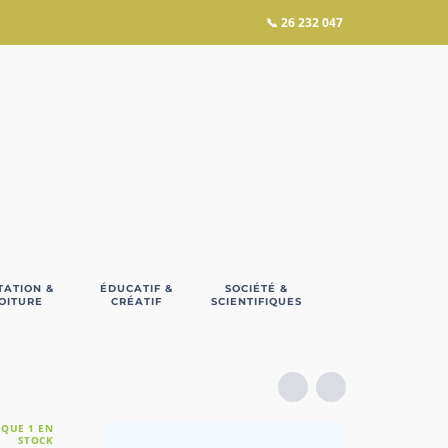
📞
26 232 047
TATION &
ÉDUCATIF &
SOCIÉTÉ &
OITURE
CRÉATIF
SCIENTIFIQUES
 QUE 1 EN
STOCK