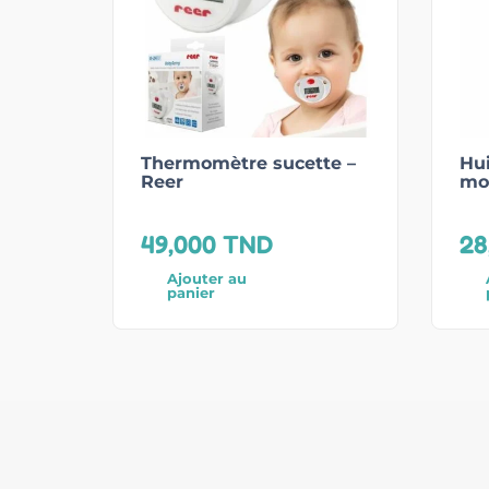
Thermomètre sucette –
Hui
Reer
mo
49,000
TND
28
Ajouter au
panier