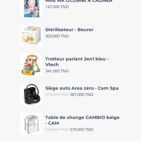
MAE MA LICORNE A CALINER
147,000
TND
Stérilisateur - Beurer
303,000
TND
Trotteur parlant 2en1 bleu -
Vtech
341,000
TND
Siège auto Area zéro - Cam Spa
510,000
TND
387,000
TND
Table de change CAMBIO beige
- CAM
700,000
TND
579,000
TND