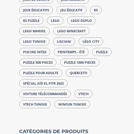
JEUX ÉDUCATIFS
JEU ÉDUCATIF
KS
KS PUZZLE
LEGO
LEGO DUPLO
LEGO MARVEL
LEGO MINECRAFT
LEGO TUNISIE
LISCIANI
LÉGO CITY
PISCINE INTEX
PRINTEMPS - ÉTÉ
PUZZLE
PUZZLE 500 PIECES
PUZZLE 1000 PIECES
PUZZLE POUR ADULTE
QUERCETTI
SPÉCIAL AÏD EL-FITR 2022
VOITURE TÉLÉCOMMANDÉE
VTECH
VTECH TUNISIE
WINFUN TUNISIE
CATÉGORIES DE PRODUITS