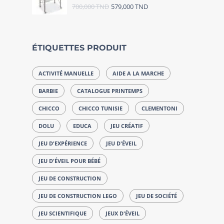
700,000
TND
579,000
TND
ÉTIQUETTES PRODUIT
ACTIVITÉ MANUELLE
AIDE A LA MARCHE
BARBIE
CATALOGUE PRINTEMPS
CHICCO
CHICCO TUNISIE
CLEMENTONI
DOLU
EDUCA
JEU CRÉATIF
JEU D'EXPÉRIENCE
JEU D'ÉVEIL
JEU D'ÉVEIL POUR BÉBÉ
JEU DE CONSTRUCTION
JEU DE CONSTRUCTION LEGO
JEU DE SOCIÉTÉ
JEU SCIENTIFIQUE
JEUX D'ÉVEIL