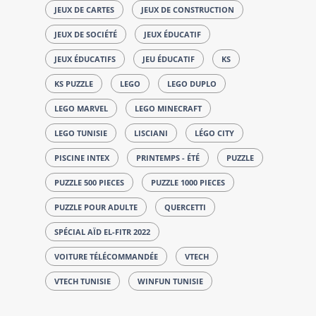
JEUX DE CARTES
JEUX DE CONSTRUCTION
JEUX DE SOCIÉTÉ
JEUX ÉDUCATIF
JEUX ÉDUCATIFS
JEU ÉDUCATIF
KS
KS PUZZLE
LEGO
LEGO DUPLO
LEGO MARVEL
LEGO MINECRAFT
LEGO TUNISIE
LISCIANI
LÉGO CITY
PISCINE INTEX
PRINTEMPS - ÉTÉ
PUZZLE
PUZZLE 500 PIECES
PUZZLE 1000 PIECES
PUZZLE POUR ADULTE
QUERCETTI
SPÉCIAL AÏD EL-FITR 2022
VOITURE TÉLÉCOMMANDÉE
VTECH
VTECH TUNISIE
WINFUN TUNISIE