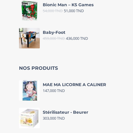
Bionic Man – KS Games
54,000
TND
51,000
TND
Baby-Foot
459,000
TND
436,000
TND
NOS PRODUITS
MAE MA LICORNE A CALINER
147,000
TND
Stérilisateur - Beurer
303,000
TND