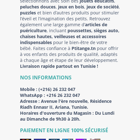
sélectionnons avec soin des
jouets éducatifs
,
peluches douces
,
jeux en bois
,
jeux de société
,
puzzles
et bien d’autres produits pour stimuler
l’éveil et l’imagination des petits. Retrouvez
également une large gamme d’
articles de
puériculture
, incluant
poussettes, sièges auto,
chaises hautes, veilleuses et accessoires
indispensables
pour le bien-être de votre
bébé. Faites confiance à
Ptitange.tn
pour offrir
à vos enfants des produits de qualité, adaptés
à chaque âge et étape de leur développement.
Livraison rapide partout en Tunisie !
NOS INFORMATIONS
Mobile :
(+216) 26 232 047
WhatsApp :
+216 26 232 047
Adresse :
Avenue l'ère nouvelle, Résidence
Riadh Ennasr II, Ariana, Tunisie.
Horaires d'ouverture du Magasin : Du Lundi
au Dimanche de 9h30 à 20h.
PAIEMENT EN LIGNE 100% SÉCURISÉ