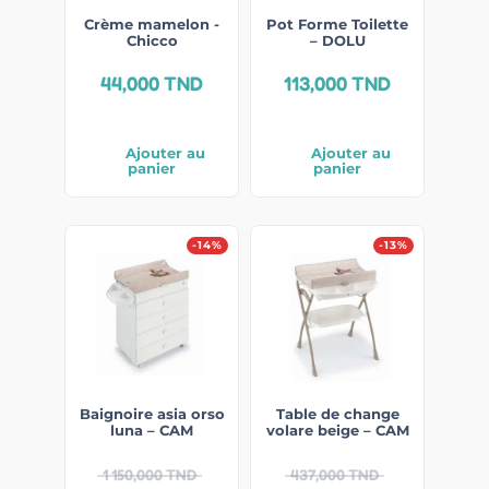
Crème mamelon -
Pot Forme Toilette
Chicco
– DOLU
44,000
TND
113,000
TND
Ajouter au
Ajouter au
panier
panier
-14%
-13%
Baignoire asia orso
Table de change
luna – CAM
volare beige – CAM
1 150,000
TND
437,000
TND