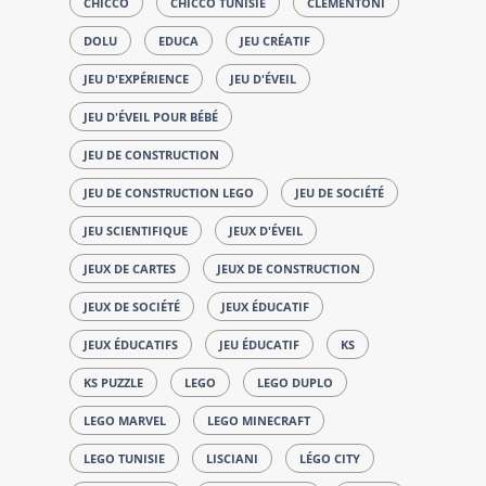
CHICCO
CHICCO TUNISIE
CLEMENTONI
DOLU
EDUCA
JEU CRÉATIF
JEU D'EXPÉRIENCE
JEU D'ÉVEIL
JEU D'ÉVEIL POUR BÉBÉ
JEU DE CONSTRUCTION
JEU DE CONSTRUCTION LEGO
JEU DE SOCIÉTÉ
JEU SCIENTIFIQUE
JEUX D'ÉVEIL
JEUX DE CARTES
JEUX DE CONSTRUCTION
JEUX DE SOCIÉTÉ
JEUX ÉDUCATIF
JEUX ÉDUCATIFS
JEU ÉDUCATIF
KS
KS PUZZLE
LEGO
LEGO DUPLO
LEGO MARVEL
LEGO MINECRAFT
LEGO TUNISIE
LISCIANI
LÉGO CITY