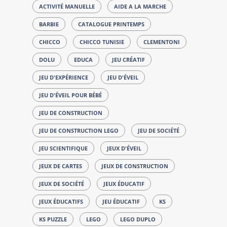
ACTIVITÉ MANUELLE
AIDE A LA MARCHE
BARBIE
CATALOGUE PRINTEMPS
CHICCO
CHICCO TUNISIE
CLEMENTONI
DOLU
EDUCA
JEU CRÉATIF
JEU D'EXPÉRIENCE
JEU D'ÉVEIL
JEU D'ÉVEIL POUR BÉBÉ
JEU DE CONSTRUCTION
JEU DE CONSTRUCTION LEGO
JEU DE SOCIÉTÉ
JEU SCIENTIFIQUE
JEUX D'ÉVEIL
JEUX DE CARTES
JEUX DE CONSTRUCTION
JEUX DE SOCIÉTÉ
JEUX ÉDUCATIF
JEUX ÉDUCATIFS
JEU ÉDUCATIF
KS
KS PUZZLE
LEGO
LEGO DUPLO