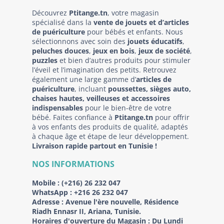
Découvrez
Ptitange.tn
, votre magasin
spécialisé dans la
vente de jouets et d’articles
de puériculture
pour bébés et enfants. Nous
sélectionnons avec soin des
jouets éducatifs
,
peluches douces
,
jeux en bois
,
jeux de société
,
puzzles
et bien d’autres produits pour stimuler
l’éveil et l’imagination des petits. Retrouvez
également une large gamme d’
articles de
puériculture
, incluant
poussettes, sièges auto,
chaises hautes, veilleuses et accessoires
indispensables
pour le bien-être de votre
bébé. Faites confiance à
Ptitange.tn
pour offrir
à vos enfants des produits de qualité, adaptés
à chaque âge et étape de leur développement.
Livraison rapide partout en Tunisie !
NOS INFORMATIONS
Mobile :
(+216) 26 232 047
WhatsApp :
+216 26 232 047
Adresse :
Avenue l'ère nouvelle, Résidence
Riadh Ennasr II, Ariana, Tunisie.
Horaires d'ouverture du Magasin : Du Lundi