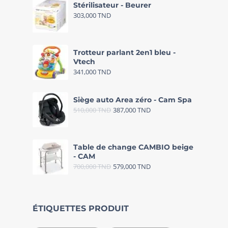
Stérilisateur - Beurer
303,000
TND
Trotteur parlant 2en1 bleu -
Vtech
341,000
TND
Siège auto Area zéro - Cam Spa
510,000
TND
387,000
TND
Table de change CAMBIO beige
- CAM
700,000
TND
579,000
TND
ÉTIQUETTES PRODUIT