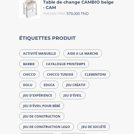
Table de change CAMBIO beige
- CAM
700,000
TND
579,000
TND
ÉTIQUETTES PRODUIT
ACTIVITÉ MANUELLE
AIDE A LA MARCHE
BARBIE
CATALOGUE PRINTEMPS
CHICCO
CHICCO TUNISIE
CLEMENTONI
DOLU
EDUCA
JEU CRÉATIF
JEU D'EXPÉRIENCE
JEU D'ÉVEIL
JEU D'ÉVEIL POUR BÉBÉ
JEU DE CONSTRUCTION
JEU DE CONSTRUCTION LEGO
JEU DE SOCIÉTÉ