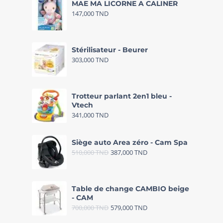
MAE MA LICORNE A CALINER
147,000
TND
Stérilisateur - Beurer
303,000
TND
Trotteur parlant 2en1 bleu -
Vtech
341,000
TND
Siège auto Area zéro - Cam Spa
510,000
TND
387,000
TND
Table de change CAMBIO beige
- CAM
700,000
TND
579,000
TND