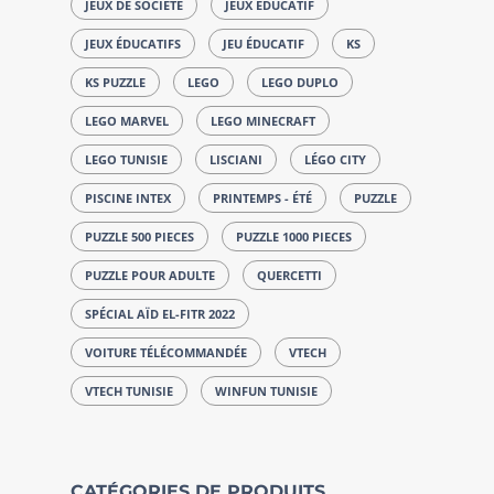
JEUX DE SOCIÉTÉ
JEUX ÉDUCATIF
JEUX ÉDUCATIFS
JEU ÉDUCATIF
KS
KS PUZZLE
LEGO
LEGO DUPLO
LEGO MARVEL
LEGO MINECRAFT
LEGO TUNISIE
LISCIANI
LÉGO CITY
PISCINE INTEX
PRINTEMPS - ÉTÉ
PUZZLE
PUZZLE 500 PIECES
PUZZLE 1000 PIECES
PUZZLE POUR ADULTE
QUERCETTI
SPÉCIAL AÏD EL-FITR 2022
VOITURE TÉLÉCOMMANDÉE
VTECH
VTECH TUNISIE
WINFUN TUNISIE
CATÉGORIES DE PRODUITS