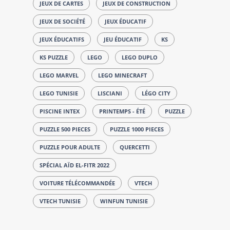
JEUX DE CARTES
JEUX DE CONSTRUCTION
JEUX DE SOCIÉTÉ
JEUX ÉDUCATIF
JEUX ÉDUCATIFS
JEU ÉDUCATIF
KS
KS PUZZLE
LEGO
LEGO DUPLO
LEGO MARVEL
LEGO MINECRAFT
LEGO TUNISIE
LISCIANI
LÉGO CITY
PISCINE INTEX
PRINTEMPS - ÉTÉ
PUZZLE
PUZZLE 500 PIECES
PUZZLE 1000 PIECES
PUZZLE POUR ADULTE
QUERCETTI
SPÉCIAL AÏD EL-FITR 2022
VOITURE TÉLÉCOMMANDÉE
VTECH
VTECH TUNISIE
WINFUN TUNISIE