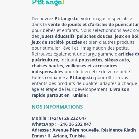
Découvrez
Ptitange.tn
, votre magasin spécialisé
dans la
vente de jouets et d’articles de puéricultu
pour bébés et enfants. Nous sélectionnons avec so
des
jouets éducatifs
,
peluches douces
,
jeux en boi
jeux de société
,
puzzles
et bien d’autres produits
pour stimuler l’éveil et l’imagination des petits.
Retrouvez également une large gamme d’
articles d
puériculture
, incluant
poussettes, sièges auto,
chaises hautes, veilleuses et accessoires
indispensables
pour le bien-être de votre bébé.
Faites confiance à
Ptitange.tn
pour offrir à vos
enfants des produits de qualité, adaptés à chaque
âge et étape de leur développement.
Livraison
rapide partout en Tunisie !
NOS INFORMATIONS
Mobile :
(+216) 26 232 047
WhatsApp :
+216 26 232 047
Adresse :
Avenue l'ère nouvelle, Résidence Riadh
Ennasr II, Ariana, Tunisie.