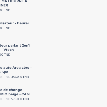
 MA LICORNE A
INER
000
TND
ilisateur - Beurer
000
TND
teur parlant 2en1
 - Vtech
000
TND
e auto Area zéro -
 Spa
000
TND
387,000
TND
le de change
BIO beige - CAM
000
TND
579,000
TND