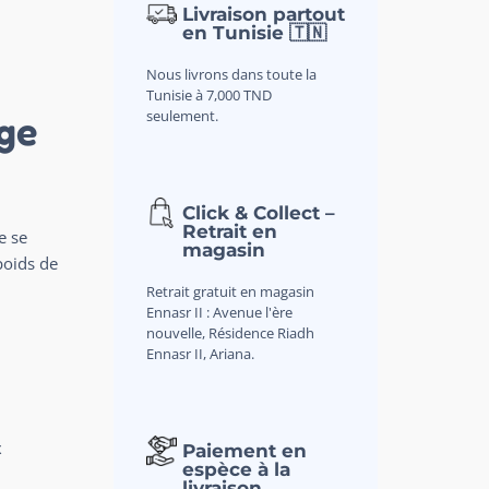
Livraison partout
en Tunisie 🇹🇳
Nous livrons dans toute la
Tunisie à 7,000 TND
seulement.
ge
Click & Collect –
Retrait en
e se
magasin
poids de
Retrait gratuit en magasin
Ennasr II : Avenue l'ère
nouvelle, Résidence Riadh
Ennasr II, Ariana.
Paiement en
X
espèce à la
livraison